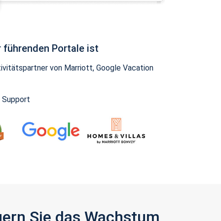
 führenden Portale ist
vitätspartner von Marriott, Google Vacation
y Support
igern Sie das Wachstum