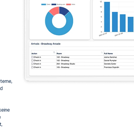
steme,
nd
keine
e
t,