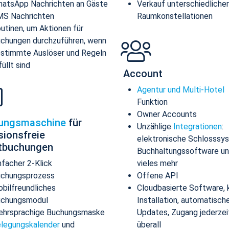
atsApp Nachrichten an Gäste
Verkauf unterschiedlicher
S Nachrichten
Raumkonstellationen
utinen, um Aktionen für
chungen durchzuführen, wenn
stimmte Auslöser und Regeln
füllt sind
Account
Agentur und Multi-Hotel
Funktion
Owner Accounts
ungsmaschine
für
Unzählige
Integrationen
:
sionsfreie
elektronische Schlosssy
ktbuchungen
Buchhaltungssoftware u
nfacher 2-Klick
vieles mehr
chungsprozess
Offene API
bilfreundliches
Cloudbasierte Software, 
uchungsmodul
Installation, automatisch
hrsprachige Buchungsmaske
Updates, Zugang jederzei
legungskalender
und
überall