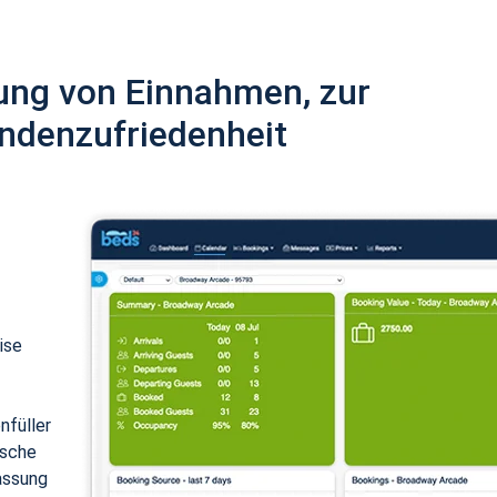
ung von Einnahmen, zur
ndenzufriedenheit
ise
nfüller
ische
assung