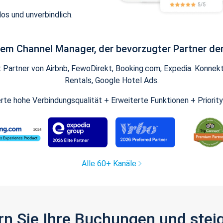
os und unverbindlich.
inem Channel Manager, der bevorzugter Partner der
artner von Airbnb, FewoDirekt, Booking.com, Expedia. Konnekti
Rentals, Google Hotel Ads.
ierte hohe Verbindungsqualität + Erweiterte Funktionen + Priorit
Alle 60+ Kanäle
gern Sie Ihre Buchungen und ste