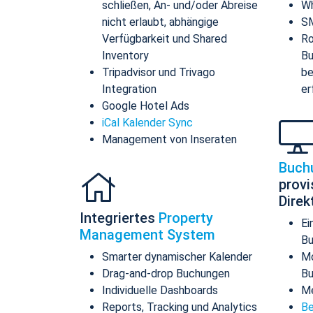
schließen, An- und/oder Abreise
Wh
nicht erlaubt, abhängige
SM
Verfügbarkeit und Shared
Ro
Inventory
Bu
Tripadvisor und Trivago
be
Integration
er
Google Hotel Ads
iCal Kalender Sync
Management von Inseraten
Buch
provi
Dire
Integriertes
Property
Ei
Management System
Bu
Smarter dynamischer Kalender
Mo
Drag-and-drop Buchungen
B
Individuelle Dashboards
Me
Reports, Tracking und Analytics
Be