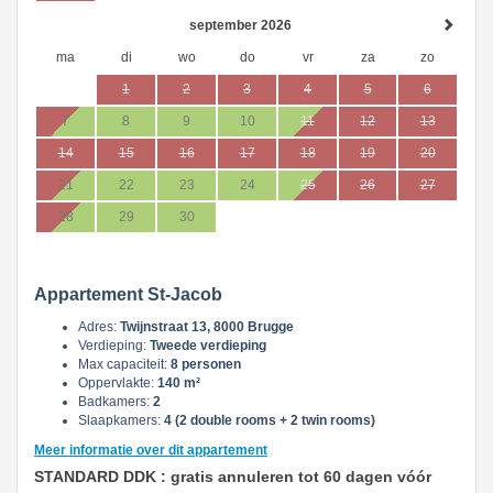
september 2026
ma
di
wo
do
vr
za
zo
1
2
3
4
5
6
7
8
9
10
11
12
13
14
15
16
17
18
19
20
21
22
23
24
25
26
27
28
29
30
Appartement St-Jacob
Adres:
Twijnstraat 13, 8000 Brugge
Verdieping:
Tweede verdieping
Max capaciteit:
8 personen
Oppervlakte:
140 m²
Badkamers:
2
Slaapkamers:
4 (2 double rooms + 2 twin rooms)
Meer informatie over dit appartement
STANDARD DDK : gratis annuleren tot 60 dagen vóór