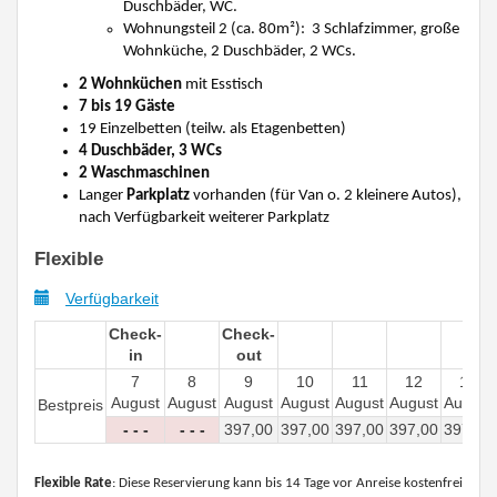
Duschbäder, WC.
Wohnungsteil 2 (ca. 80m²): 3 Schlafzimmer, große
Wohnküche, 2 Duschbäder, 2 WCs.
2 Wohnküchen
mit Esstisch
7 bis 19 Gäste
19 Einzelbetten (teilw. als Etagenbetten)
4 Duschbäder, 3 WCs
2 Waschmaschinen
Langer
Parkplatz
vorhanden (für Van o. 2 kleinere Autos),
nach Verfügbarkeit weiterer Parkplatz
Flexible
Verfügbarkeit
Check-
Check-
in
out
7
8
9
10
11
12
13
August
August
August
August
August
August
August
Bestpreis
- - -
- - -
397
,00
397
,00
397
,00
397
,00
397
,00
Flexible Rate
: Diese Reservierung kann bis 14 Tage vor Anreise kostenfrei