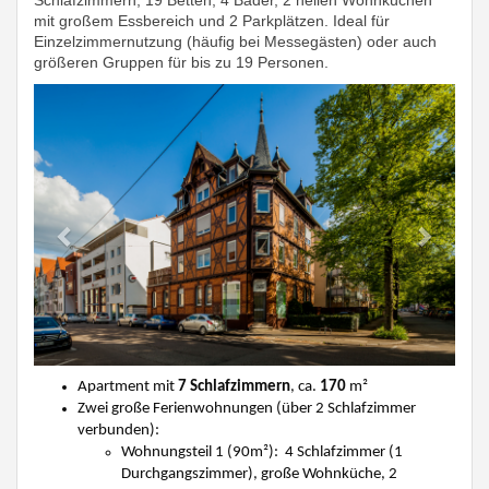
Schlafzimmern, 19 Betten, 4 Bäder, 2 hellen Wohnküchen
mit großem Essbereich und 2 Parkplätzen. Ideal für
Einzelzimmernutzung (häufig bei Messegästen) oder auch
größeren Gruppen für bis zu 19 Personen.
Previous
Next
Apartment mit
7 Schlafzimmern
, ca.
170
m²
Zwei große Ferienwohnungen (über 2 Schlafzimmer
verbunden):
Wohnungsteil 1 (90
m²
): 4 Schlafzimmer (1
Durchgangszimmer), große Wohnküche, 2