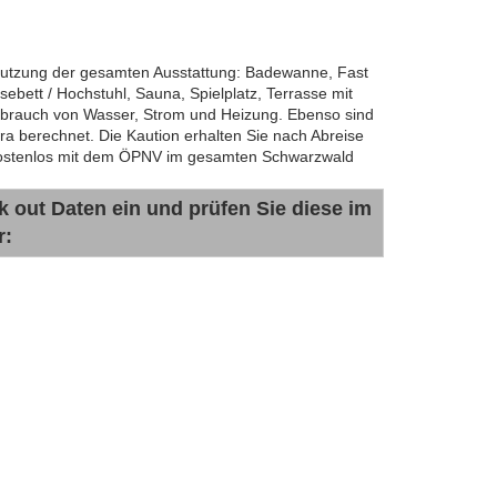
Nutzung der gesamten Ausstattung: Badewanne, Fast
sebett / Hochstuhl, Sauna, Spielplatz, Terrasse mit
rbrauch von Wasser, Strom und Heizung. Ebenso sind
tra berechnet. Die Kaution erhalten Sie nach Abreise
 kostenlos mit dem ÖPNV im gesamten Schwarzwald
k out Daten ein und prüfen Sie diese im
r: