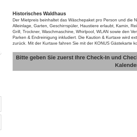
Next
Historisches Waldhaus
Der Mietpreis beinhaltet das Wäschepaket
pro Person und die 
Alleinlage, Garten, Geschirrspüler, Haustiere erlaubt, Kamin, Rei
Grill, Trockner, Waschmaschine, Whirlpool, WLAN sowie den Ve
Parken & Endreinigung inkludiert. Die Kaution & Kurtaxe wird ex
zurück. Mit der Kurtaxe fahren Sie mit der KONUS Gästekarte
Bitte geben Sie zuerst Ihre Check-In und Chec
Kalende