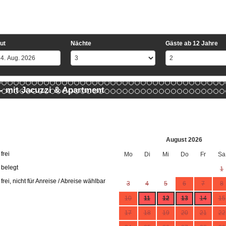
ut
Nächte
Gäste ab 12 Jahre
 - mit Jacuzzi & Apartment
August 2026
 frei
Mo
Di
Mi
Do
Fr
Sa
 belegt
1
 frei, nicht für Anreise / Abreise wählbar
3
4
5
6
7
8
10
11
12
13
14
15
17
18
19
20
21
22