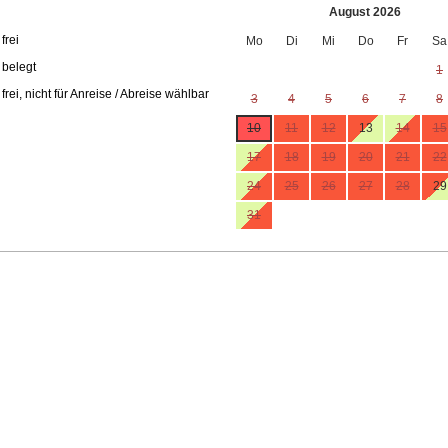
August 2026
 frei
Mo
Di
Mi
Do
Fr
Sa
 belegt
1
 frei, nicht für Anreise / Abreise wählbar
3
4
5
6
7
8
10
11
12
13
14
15
17
18
19
20
21
22
24
25
26
27
28
29
31