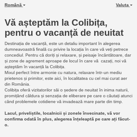
Română
Valuta
Vă așteptăm la Colibița,
pentru o vacanță de neuitat
Destinația de vacanță, este un detaliu important în alegerea
dumneavoastră finală cu privire la locația în care vă veți petrece
concediul. Pentru că doriți și relaxare, și peisaje încântătoare, dar
și zone de agrement aproape de locul în care vă cazați, noi vă
așteptăm în vacanță la Colibița.
Mixul perfect între armonie cu natura, relaxare într-un mediu
prietenos și primitor, este aici, în localitatea cu cel mai curat aer
din România.
Colibița oferă vizitatorilor săi o ședere de neuitat în inima naturii,
promițând căldura și senzația de eliberare pe care o căutați atunci
când problemele cotidiene vă invadează mare parte din timp.
Lacul, priveliștile, localnicii și zonele învecinate, vă vor
confirma odată în plus, alegerea înțeleaptă pe care ați făcut-
o.