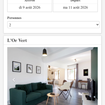
Arrivée
Départ
Personnes
L'Or Vert
Previous
Next