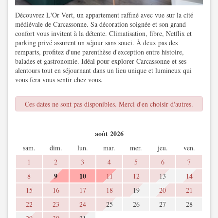
Découvrez L'Or Vert, un appartement raffiné avec vue sur la cité
médiévale de Carcassonne. Sa décoration soignée et son grand
confort vous invitent à la détente. Climatisation, fibre, Netflix et
parking privé assurent un séjour sans souci. À deux pas des
remparts, profitez d'une parenthèse d'exception entre histoire,
balades et gastronomie. Idéal pour explorer Carcassonne et ses
alentours tout en séjournant dans un lieu unique et lumineux qui
vous fera vous sentir chez vous.
Ces dates ne sont pas disponibles. Merci d'en choisir d'autres.
août 2026
sam.
dim.
lun.
mar.
mer.
jeu.
ven.
1
2
3
4
5
6
7
9
10
8
11
12
13
14
15
16
17
18
19
20
21
22
23
24
25
26
27
28