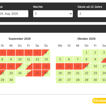
ut
Nächte
Gäste ab 12 Jahre
September 2026
Oktober 2026
Di
Mi
Do
Fr
Sa
So
Mo
Di
Mi
Do
Fr
Sa
1
2
3
4
5
6
1
2
3
8
9
10
11
12
13
5
6
7
8
9
10
15
16
17
18
19
20
12
13
14
15
16
17
22
23
24
25
26
27
19
20
21
22
23
24
29
30
26
27
28
29
30
31
Klicke