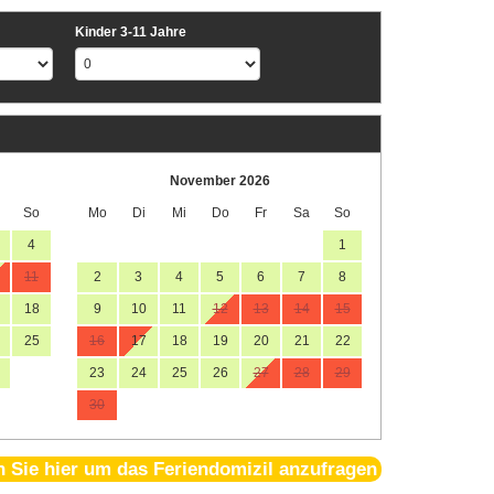
Kinder 3-11 Jahre
November 2026
So
Mo
Di
Mi
Do
Fr
Sa
So
4
1
11
2
3
4
5
6
7
8
18
9
10
11
12
13
14
15
25
16
17
18
19
20
21
22
23
24
25
26
27
28
29
30
n Sie hier um das Feriendomizil anzufragen