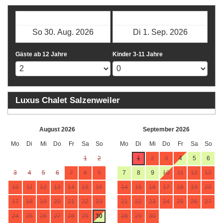
Check-in
Check-out
Gäste ab 12 Jahre
Kinder 3-11 Jahre
Luxus Chalet Salzenweiler
August 2026
September 2026
Mo
Di
Mi
Do
Fr
Sa
So
Mo
Di
Mi
Do
Fr
Sa
So
1
2
1
2
3
4
5
6
3
4
5
6
7
8
9
7
8
9
10
11
12
13
10
11
12
13
14
15
16
14
15
16
17
18
19
20
17
18
19
20
21
22
23
21
22
23
24
25
26
27
24
25
26
27
28
29
30
28
29
30