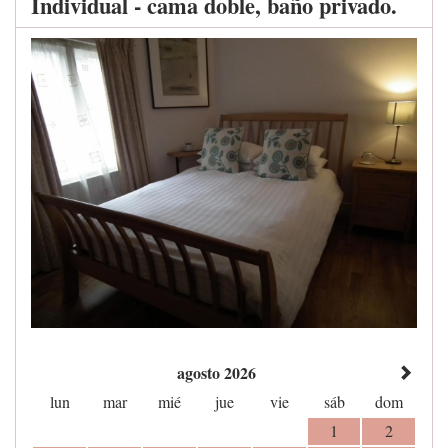
Individual - cama doble, baño privado.
agosto 2026
lun
mar
mié
jue
vie
sáb
dom
1
2