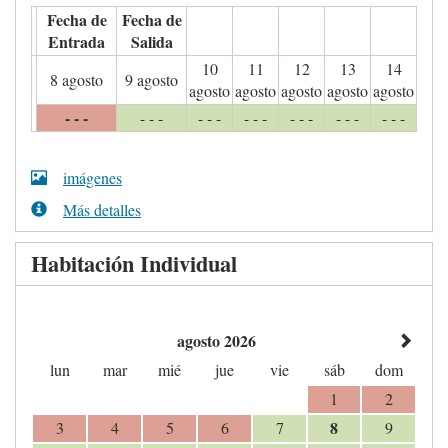
Fecha de
Fecha de
Entrada
Salida
10
11
12
13
14
8 agosto
9 agosto
agosto
agosto
agosto
agosto
agosto
- - -
- - -
- - -
- - -
- - -
- - -
- - -
imágenes
Más detalles
Habitación Individual
agosto 2026
lun
mar
mié
jue
vie
sáb
dom
1
2
8
3
4
5
6
7
9