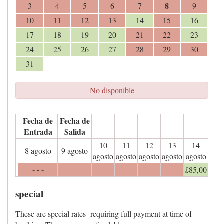
8
3
4
5
6
7
9
10
11
12
13
14
15
16
17
18
19
20
21
22
23
24
25
26
27
28
29
30
31
No disponible
Fecha de
Fecha de
Entrada
Salida
10
11
12
13
14
8 agosto
9 agosto
agosto
agosto
agosto
agosto
agosto
- - -
- - -
- - -
- - -
- - -
- - -
£
85
,00
special
These are special rates requiring full payment at time of