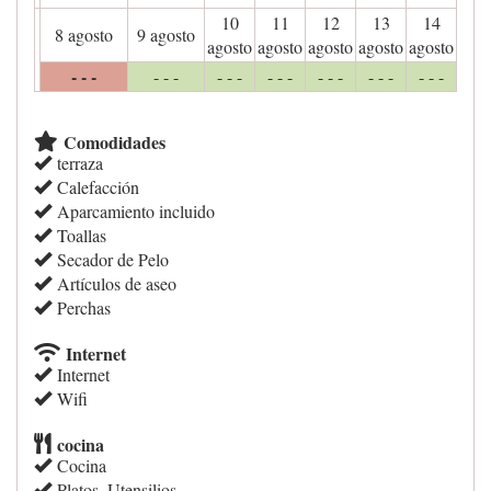
10
11
12
13
14
8 agosto
9 agosto
agosto
agosto
agosto
agosto
agosto
- - -
- - -
- - -
- - -
- - -
- - -
- - -
Comodidades
terraza
Calefacción
Aparcamiento incluido
Toallas
Secador de Pelo
Artículos de aseo
Perchas
Internet
Internet
Wifi
cocina
Cocina
Platos, Utensilios