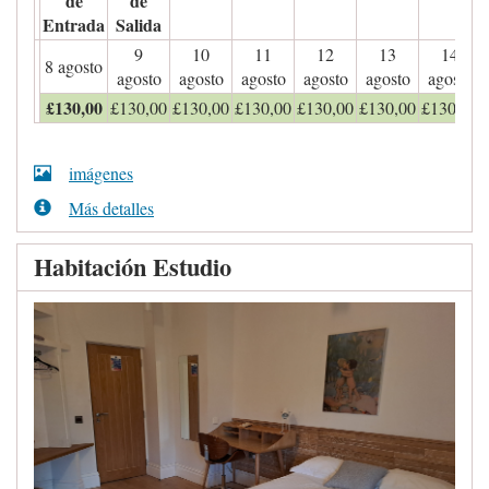
de
de
Entrada
Salida
9
10
11
12
13
14
8 agosto
agosto
agosto
agosto
agosto
agosto
agosto
£
130
,00
£
130
,00
£
130
,00
£
130
,00
£
130
,00
£
130
,00
£
130
,00
imágenes
Más detalles
Habitación Estudio