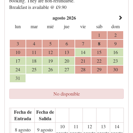
booking. They are non-refundable.
Breakfast is available @ £9.90
agosto 2026
lun
mar
mié
jue
vie
sáb
dom
1
2
8
3
4
5
6
7
9
10
11
12
13
14
15
16
17
18
19
20
21
22
23
24
25
26
27
28
29
30
31
No disponible
Fecha de
Fecha de
Entrada
Salida
10
11
12
13
14
8 agosto
9 agosto
agosto
agosto
agosto
agosto
agosto