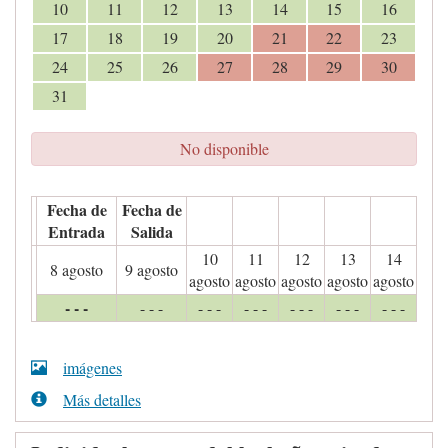
10
11
12
13
14
15
16
17
18
19
20
21
22
23
24
25
26
27
28
29
30
31
No disponible
Fecha de
Fecha de
Entrada
Salida
10
11
12
13
14
8 agosto
9 agosto
agosto
agosto
agosto
agosto
agosto
- - -
- - -
- - -
- - -
- - -
- - -
- - -
imágenes
Más detalles