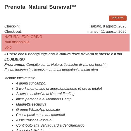
Prenota
Natural Survival™
Indietro
Check-in:
sabato, 8 agosto, 2026
Check-out:
martedì, 11 agosto, 2026
NATURAL EXPLORING
Non disponibile
Sold
Il Corso che ti ricongiunge con la Natura dove troverai te stesso e il tuo
EQUILIBRIO
Programma:
Contatto con la Natura, Tecniche di vita nei boschi,
Escursionismo in sicurezza, animali pericolosi e molto altro
Include tutto questo:
4 giorni sul campo,
3 workshop online di approfondimento (6 ore in totale)
Accesso esclusivo al Natural Feeling
Invito personale al Members Camp
Maglietta esclusiva
Gruppo WhatsApp dedicato
Cassa pasti e uso dei materiali
Assicurazione infortuni
Contributo alla Salvaguardia del Ghepardo
Attestato Ufficiale