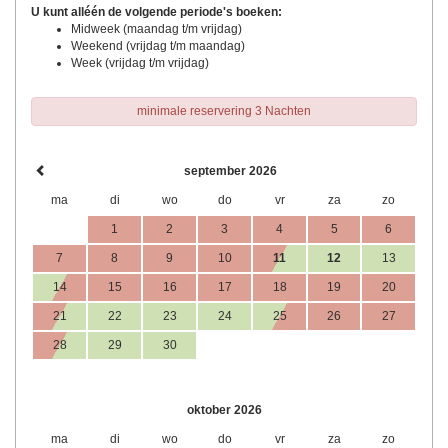
U kunt alléén de volgende periode's boeken:
Midweek (maandag t/m vrijdag)
Weekend (vrijdag t/m maandag)
Week (vrijdag t/m vrijdag)
minimale reservering 3 Nachten
september 2026
ma
di
wo
do
vr
za
zo
1
2
3
4
5
6
7
8
9
10
11
12
13
14
15
16
17
18
19
20
21
22
23
24
25
26
27
28
29
30
oktober 2026
ma
di
wo
do
vr
za
zo