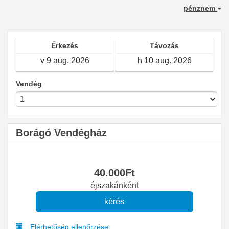
pénznem
Érkezés
Távozás
Vendég
Borágó Vendégház
40.000
Ft
éjszakánként
Elérhetőség ellenőrzése