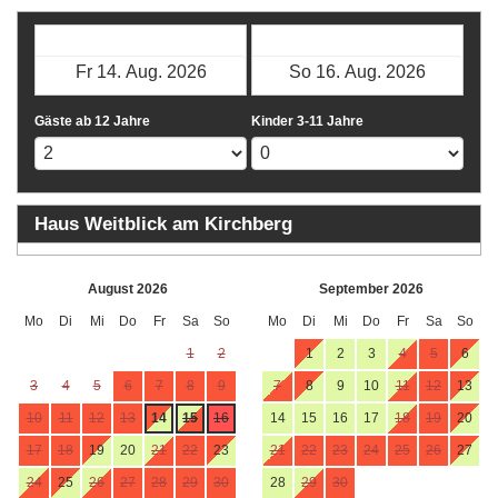
Check-in
Check-out
Gäste ab 12 Jahre
Kinder 3-11 Jahre
Haus Weitblick am Kirchberg
August 2026
September 2026
Mo
Di
Mi
Do
Fr
Sa
So
Mo
Di
Mi
Do
Fr
Sa
So
1
2
1
2
3
4
5
6
3
4
5
6
7
8
9
7
8
9
10
11
12
13
10
11
12
13
14
15
16
14
15
16
17
18
19
20
17
18
19
20
21
22
23
21
22
23
24
25
26
27
24
25
26
27
28
29
30
28
29
30