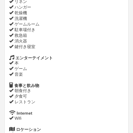
リネン
ハンガー
乾燥機
洗濯機
ゲームルーム
駐車場付き
救急箱
消火器
鍵付き寝室
エンターテイメント
本
ゲーム
音楽
食事と飲み物
朝食付き
夕食可
レストラン
Internet
Wifi
ロケーション