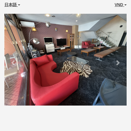
日本語
VND
Previous
Next