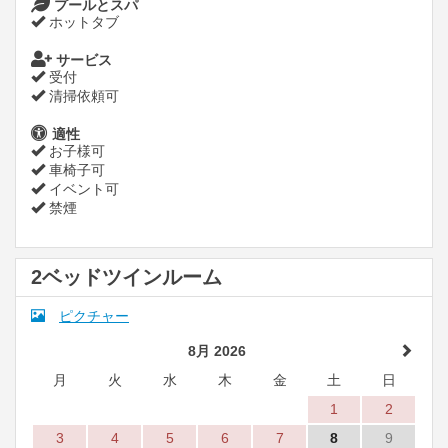
プールとスパ
ホットタブ
サービス
受付
清掃依頼可
適性
お子様可
車椅子可
イベント可
禁煙
2ベッドツインルーム
ピクチャー
8月 2026
月
火
水
木
金
土
日
1
2
3
4
5
6
7
8
9