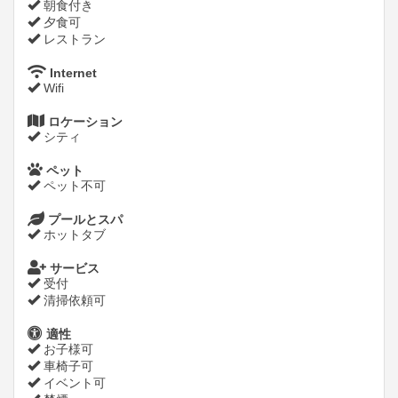
朝食付き
夕食可
レストラン
Internet
Wifi
ロケーション
シティ
ペット
ペット不可
プールとスパ
ホットタブ
サービス
受付
清掃依頼可
適性
お子様可
車椅子可
イベント可