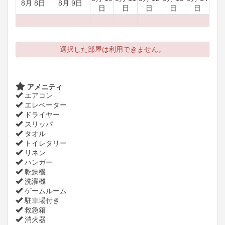
8月 8日
8月 9日
日
日
日
日
日
選択した部屋は利用できません。
アメニティ
エアコン
エレベーター
ドライヤー
スリッパ
タオル
トイレタリー
リネン
ハンガー
乾燥機
洗濯機
ゲームルーム
駐車場付き
救急箱
消火器