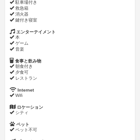
駐車場付き
救急箱
消火器
鍵付き寝室
エンターテイメント
本
ゲーム
音楽
食事と飲み物
朝食付き
夕食可
レストラン
Internet
Wifi
ロケーション
シティ
ペット
ペット不可