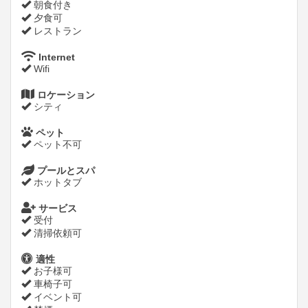
朝食付き
夕食可
レストラン
Internet
Wifi
ロケーション
シティ
ペット
ペット不可
プールとスパ
ホットタブ
サービス
受付
清掃依頼可
適性
お子様可
車椅子可
イベント可