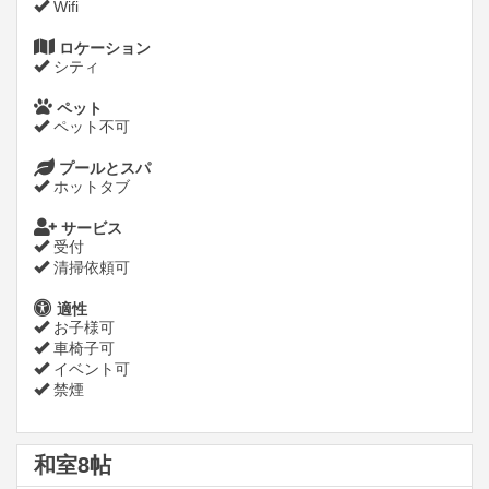
Wifi
ロケーション
シティ
ペット
ペット不可
プールとスパ
ホットタブ
サービス
受付
清掃依頼可
適性
お子様可
車椅子可
イベント可
禁煙
和室8帖