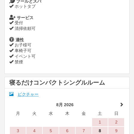
プールとスパ
ホットタブ
サービス
受付
清掃依頼可
適性
お子様可
車椅子可
イベント可
禁煙
寝るだけコンパクトシングルルーム
ピクチャー
8月 2026
月
火
水
木
金
土
日
1
2
3
4
5
6
7
8
9