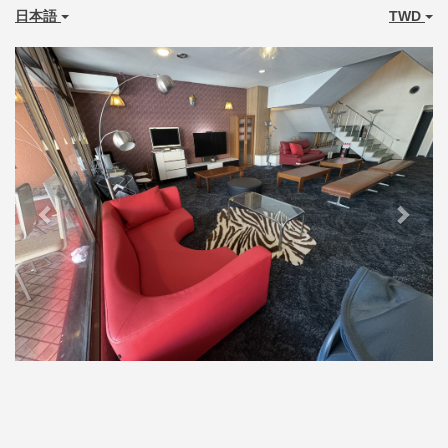
日本語
TWD
Previous
Next