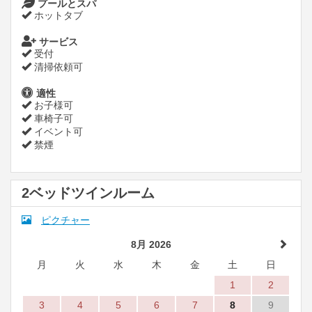
プールとスパ
ホットタブ
サービス
受付
清掃依頼可
適性
お子様可
車椅子可
イベント可
禁煙
2ベッドツインルーム
ピクチャー
8月 2026
月
火
水
木
金
土
日
1
2
3
4
5
6
7
8
9