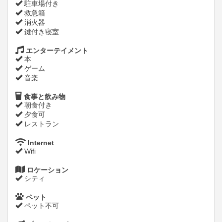
駐車場付き
救急箱
消火器
鍵付き寝室
エンターテイメント
本
ゲーム
音楽
食事と飲み物
朝食付き
夕食可
レストラン
Internet
Wifi
ロケーション
シティ
ペット
ペット不可