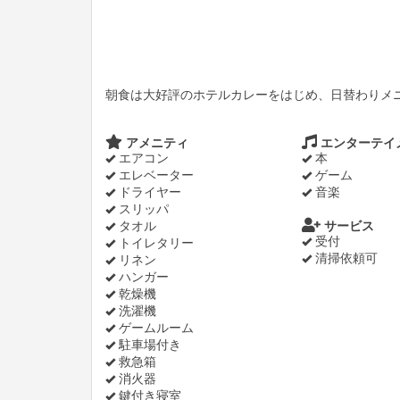
朝食は大好評のホテルカレーをはじめ、日替わりメ
アメニティ
エンターテイ
エアコン
本
エレベーター
ゲーム
ドライヤー
音楽
スリッパ
タオル
サービス
受付
トイレタリー
清掃依頼可
リネン
ハンガー
乾燥機
洗濯機
ゲームルーム
駐車場付き
救急箱
消火器
鍵付き寝室