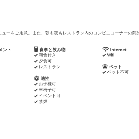
ニューをご用意。また、朝も夜もレストラン内のコンビニコーナーの商
メント
食事と飲み物
Internet
朝食付き
Wifi
夕食可
レストラン
ペット
ペット不可
適性
お子様可
車椅子可
イベント可
禁煙