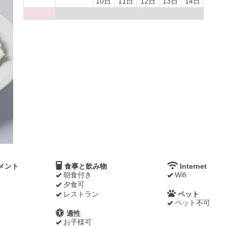
10日
11日
12日
13日
14日
メント
食事と飲み物
Internet
朝食付き
Wifi
夕食可
レストラン
ペット
ペット不可
適性
お子様可