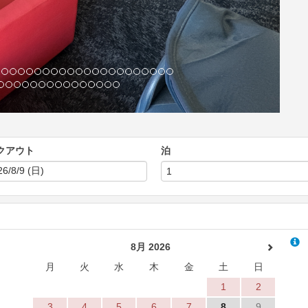
クアウト
泊
8月 2026
月
火
水
木
金
土
日
1
2
3
4
5
6
7
8
9