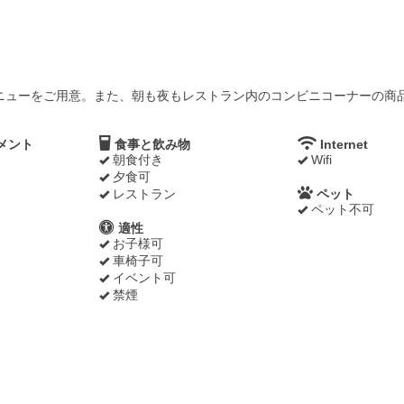
ニューをご用意。また、朝も夜もレストラン内のコンビニコーナーの商
メント
食事と飲み物
Internet
朝食付き
Wifi
夕食可
レストラン
ペット
ペット不可
適性
お子様可
車椅子可
イベント可
禁煙