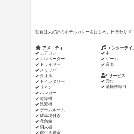
朝食は大好評のホテルカレーをはじめ、日替わりメ
アメニティ
エンターテイ
エアコン
本
エレベーター
ゲーム
ドライヤー
音楽
スリッパ
タオル
サービス
受付
トイレタリー
清掃依頼可
リネン
ハンガー
乾燥機
洗濯機
ゲームルーム
駐車場付き
救急箱
消火器
鍵付き寝室