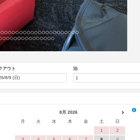
クアウト
泊
8月 2026
月
火
水
木
金
土
日
1
2
3
4
5
6
7
8
9