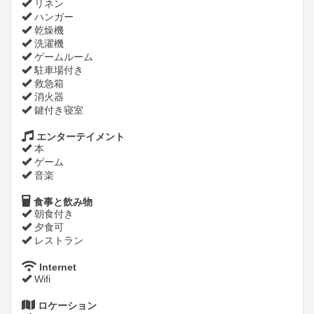
リネン
ハンガー
乾燥機
洗濯機
ゲームルーム
駐車場付き
救急箱
消火器
鍵付き寝室
エンターテイメント
本
ゲーム
音楽
食事と飲み物
朝食付き
夕食可
レストラン
Internet
Wifi
ロケーション