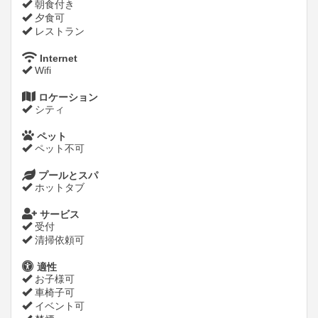
朝食付き
夕食可
レストラン
Internet
Wifi
ロケーション
シティ
ペット
ペット不可
プールとスパ
ホットタブ
サービス
受付
清掃依頼可
適性
お子様可
車椅子可
イベント可