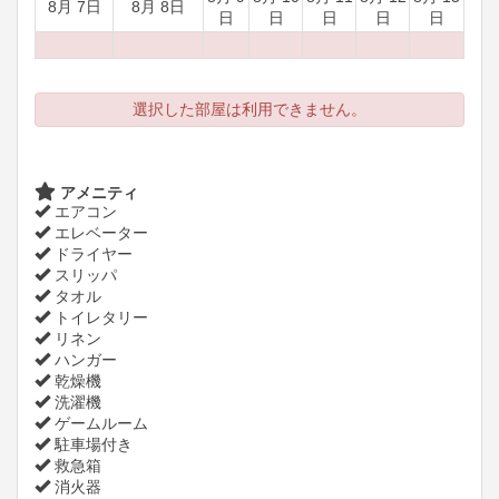
8月 7日
8月 8日
日
日
日
日
日
選択した部屋は利用できません。
アメニティ
エアコン
エレベーター
ドライヤー
スリッパ
タオル
トイレタリー
リネン
ハンガー
乾燥機
洗濯機
ゲームルーム
駐車場付き
救急箱
消火器