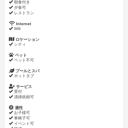
朝食付き
夕食可
レストラン
Internet
Wifi
ロケーション
シティ
ペット
ペット不可
プールとスパ
ホットタブ
サービス
受付
清掃依頼可
適性
お子様可
車椅子可
イベント可