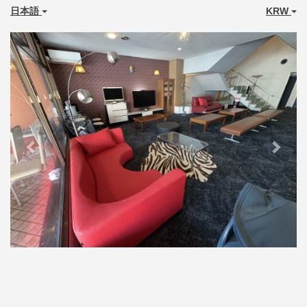
日本語
KRW
Previous
Next