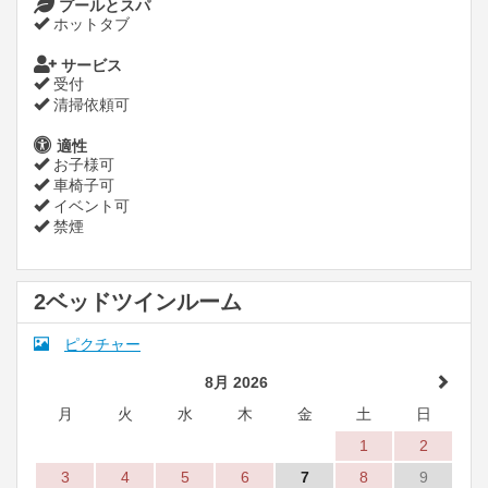
プールとスパ
ホットタブ
サービス
受付
清掃依頼可
適性
お子様可
車椅子可
イベント可
禁煙
2ベッドツインルーム
ピクチャー
8月 2026
月
火
水
木
金
土
日
1
2
3
4
5
6
7
8
9