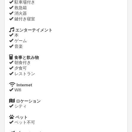
駐車場付き
救急箱
消火器
鍵付き寝室
エンターテイメント
本
ゲーム
音楽
食事と飲み物
朝食付き
夕食可
レストラン
Internet
Wifi
ロケーション
シティ
ペット
ペット不可