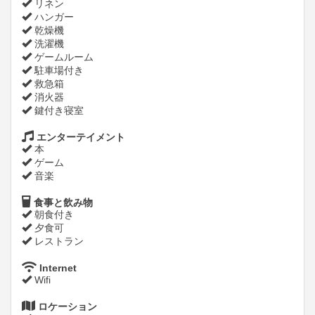
リネン
ハンガー
乾燥機
洗濯機
ゲームルーム
駐車場付き
救急箱
消火器
鍵付き寝室
エンターテイメント
本
ゲーム
音楽
食事と飲み物
朝食付き
夕食可
レストラン
Internet
Wifi
ロケーション