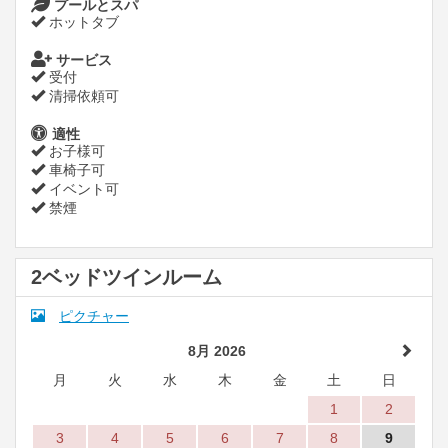
プールとスパ
ホットタブ
サービス
受付
清掃依頼可
適性
お子様可
車椅子可
イベント可
禁煙
2ベッドツインルーム
ピクチャー
8月 2026
月
火
水
木
金
土
日
1
2
3
4
5
6
7
8
9