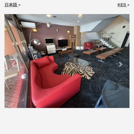
日本語
KES
Previous
Next