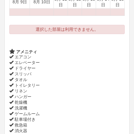
8月 9日
8月 10日
日
日
日
日
日
選択した部屋は利用できません。
アメニティ
エアコン
エレベーター
ドライヤー
スリッパ
タオル
トイレタリー
リネン
ハンガー
乾燥機
洗濯機
ゲームルーム
駐車場付き
救急箱
消火器