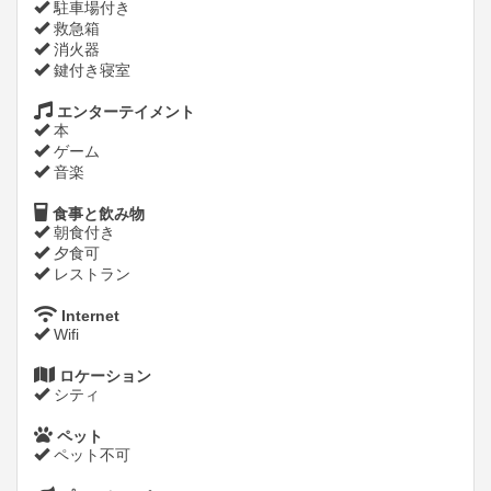
駐車場付き
救急箱
消火器
鍵付き寝室
エンターテイメント
本
ゲーム
音楽
食事と飲み物
朝食付き
夕食可
レストラン
Internet
Wifi
ロケーション
シティ
ペット
ペット不可