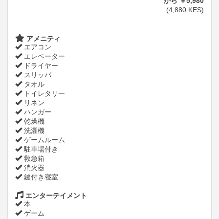
から
￥
5,980
(
4,880
KES
)
アメニティ
エアコン
エレベーター
ドライヤー
スリッパ
タオル
トイレタリー
リネン
ハンガー
乾燥機
洗濯機
ゲームルーム
駐車場付き
救急箱
消火器
鍵付き寝室
エンターテイメント
本
ゲーム