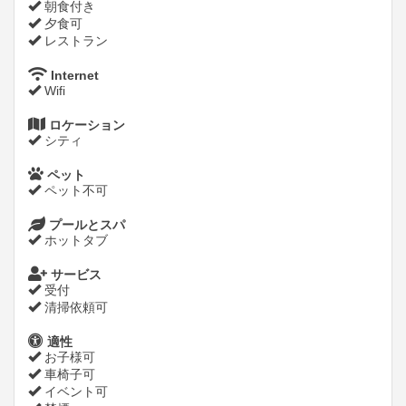
朝食付き
夕食可
レストラン
Internet
Wifi
ロケーション
シティ
ペット
ペット不可
プールとスパ
ホットタブ
サービス
受付
清掃依頼可
適性
お子様可
車椅子可
イベント可