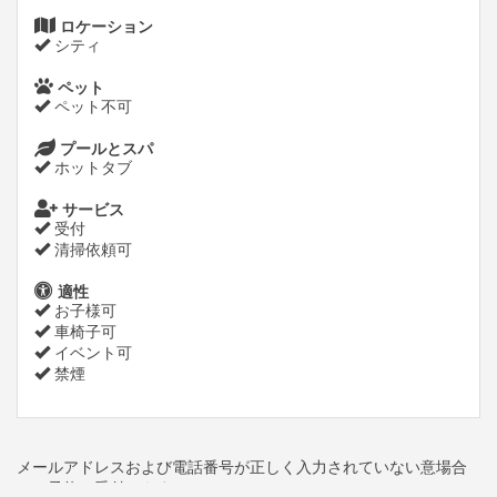
ロケーション
シティ
ペット
ペット不可
プールとスパ
ホットタブ
サービス
受付
清掃依頼可
適性
お子様可
車椅子可
イベント可
禁煙
メールアドレスおよび電話番号が正しく入力されていない意場合
のご予約は受付できません。