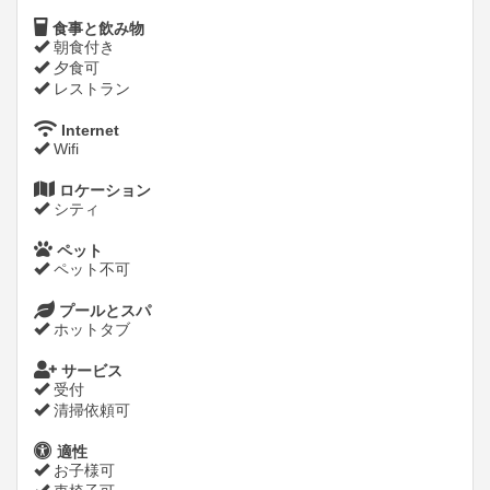
食事と飲み物
朝食付き
夕食可
レストラン
Internet
Wifi
ロケーション
シティ
ペット
ペット不可
プールとスパ
ホットタブ
サービス
受付
清掃依頼可
適性
お子様可