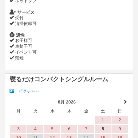
ホットタブ
サービス
受付
清掃依頼可
適性
お子様可
車椅子可
イベント可
禁煙
寝るだけコンパクトシングルルーム
ピクチャー
8月 2026
月
火
水
木
金
土
日
1
2
3
4
5
6
7
8
9