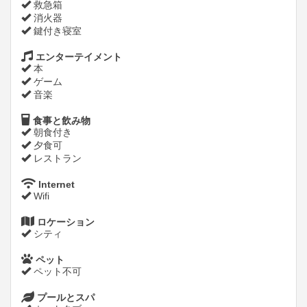
救急箱
消火器
鍵付き寝室
エンターテイメント
本
ゲーム
音楽
食事と飲み物
朝食付き
夕食可
レストラン
Internet
Wifi
ロケーション
シティ
ペット
ペット不可
プールとスパ