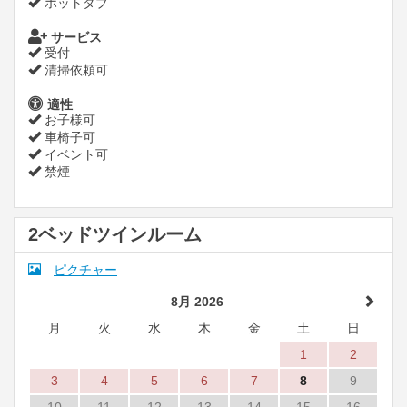
ホットタブ
サービス
受付
清掃依頼可
適性
お子様可
車椅子可
イベント可
禁煙
2ベッドツインルーム
ピクチャー
8月 2026
月
火
水
木
金
土
日
1
2
3
4
5
6
7
8
9