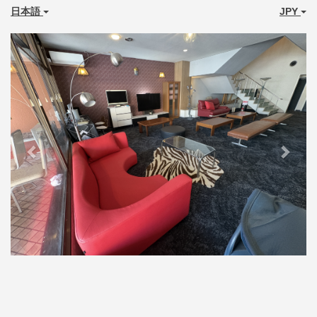
日本語
JPY
Previous
Next