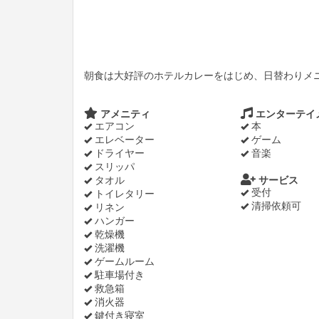
朝食は大好評のホテルカレーをはじめ、日替わりメ
アメニティ
エンターテイ
エアコン
本
エレベーター
ゲーム
ドライヤー
音楽
スリッパ
タオル
サービス
受付
トイレタリー
清掃依頼可
リネン
ハンガー
乾燥機
洗濯機
ゲームルーム
駐車場付き
救急箱
消火器
鍵付き寝室