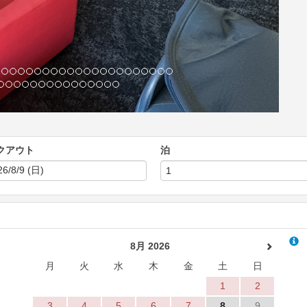
クアウト
泊
8月 2026
月
火
水
木
金
土
日
1
2
3
4
5
6
7
8
9