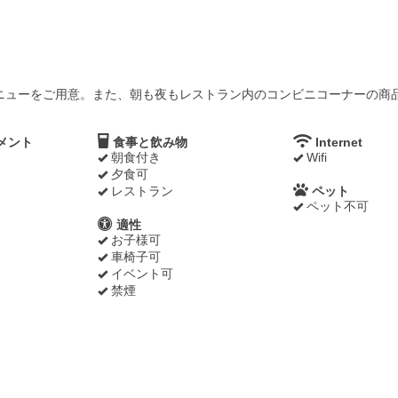
ニューをご用意。また、朝も夜もレストラン内のコンビニコーナーの商
メント
食事と飲み物
Internet
朝食付き
Wifi
夕食可
レストラン
ペット
ペット不可
適性
お子様可
車椅子可
イベント可
禁煙