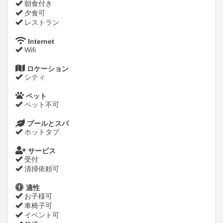
朝食付き
夕食可
レストラン
Internet
Wifi
ロケーション
シティ
ペット
ペット不可
プールとスパ
ホットタブ
サービス
受付
清掃依頼可
適性
お子様可
車椅子可
イベント可