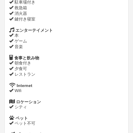
駐車場付き
救急箱
消火器
鍵付き寝室
エンターテイメント
本
ゲーム
音楽
食事と飲み物
朝食付き
夕食可
レストラン
Internet
Wifi
ロケーション
シティ
ペット
ペット不可