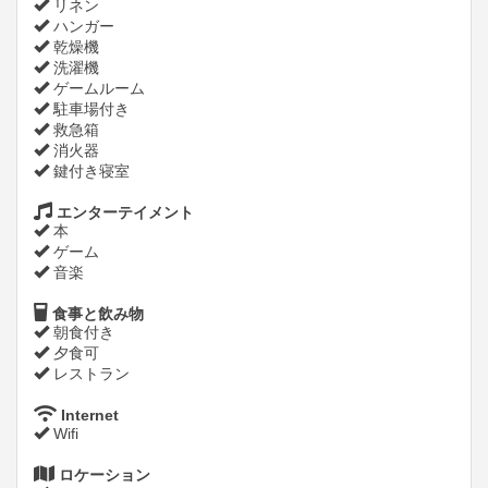
リネン
ハンガー
乾燥機
洗濯機
ゲームルーム
駐車場付き
救急箱
消火器
鍵付き寝室
エンターテイメント
本
ゲーム
音楽
食事と飲み物
朝食付き
夕食可
レストラン
Internet
Wifi
ロケーション