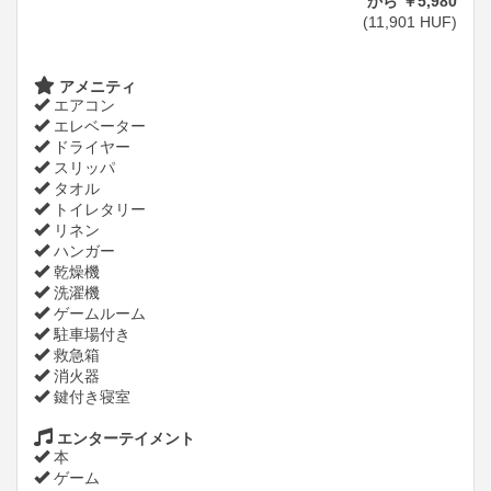
から
￥
5,980
(
11,901
HUF
)
アメニティ
エアコン
エレベーター
ドライヤー
スリッパ
タオル
トイレタリー
リネン
ハンガー
乾燥機
洗濯機
ゲームルーム
駐車場付き
救急箱
消火器
鍵付き寝室
エンターテイメント
本
ゲーム