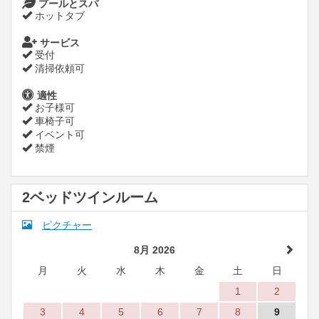
プールとスパ
ホットタブ
サービス
受付
清掃依頼可
適性
お子様可
車椅子可
イベント可
禁煙
2ベッドツインルーム
ピクチャー
8月 2026
月
火
水
木
金
土
日
1
2
3
4
5
6
7
8
9