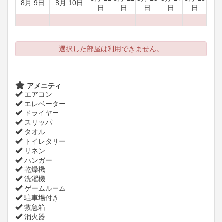
8月 9日
8月 10日
日
日
日
日
日
選択した部屋は利用できません。
アメニティ
エアコン
エレベーター
ドライヤー
スリッパ
タオル
トイレタリー
リネン
ハンガー
乾燥機
洗濯機
ゲームルーム
駐車場付き
救急箱
消火器