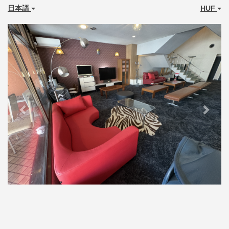
日本語
HUF
Previous
Next