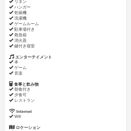
リネン
ハンガー
乾燥機
洗濯機
ゲームルーム
駐車場付き
救急箱
消火器
鍵付き寝室
エンターテイメント
本
ゲーム
音楽
食事と飲み物
朝食付き
夕食可
レストラン
Internet
Wifi
ロケーション