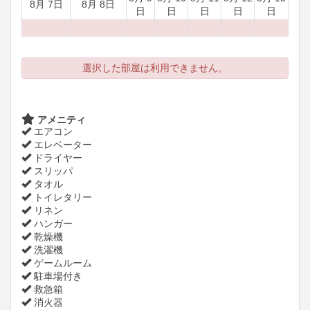
8月 7日
8月 8日
日
日
日
日
日
選択した部屋は利用できません。
アメニティ
エアコン
エレベーター
ドライヤー
スリッパ
タオル
トイレタリー
リネン
ハンガー
乾燥機
洗濯機
ゲームルーム
駐車場付き
救急箱
消火器