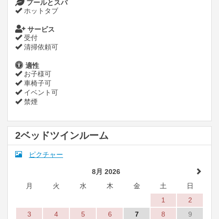
プールとスパ
ホットタブ
サービス
受付
清掃依頼可
適性
お子様可
車椅子可
イベント可
禁煙
2ベッドツインルーム
ピクチャー
8月 2026
月
火
水
木
金
土
日
1
2
3
4
5
6
7
8
9