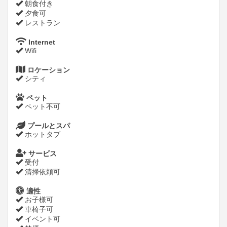
朝食付き
夕食可
レストラン
Internet
Wifi
ロケーション
シティ
ペット
ペット不可
プールとスパ
ホットタブ
サービス
受付
清掃依頼可
適性
お子様可
車椅子可
イベント可