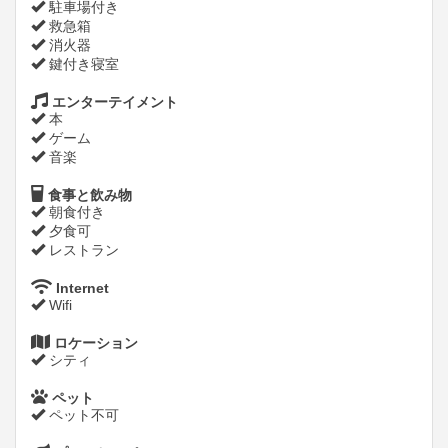
駐車場付き
救急箱
消火器
鍵付き寝室
エンターテイメント
本
ゲーム
音楽
食事と飲み物
朝食付き
夕食可
レストラン
Internet
Wifi
ロケーション
シティ
ペット
ペット不可