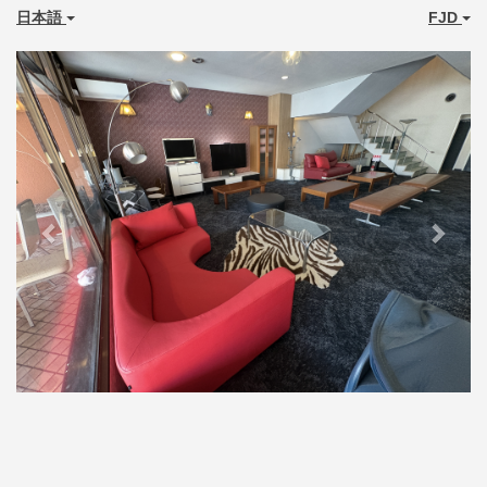
日本語
FJD
Previous
Next