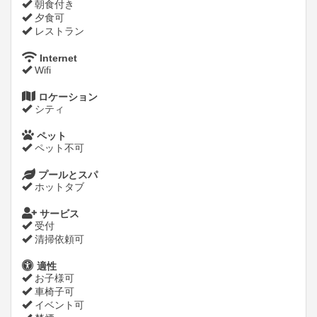
朝食付き
夕食可
レストラン
Internet
Wifi
ロケーション
シティ
ペット
ペット不可
プールとスパ
ホットタブ
サービス
受付
清掃依頼可
適性
お子様可
車椅子可
イベント可