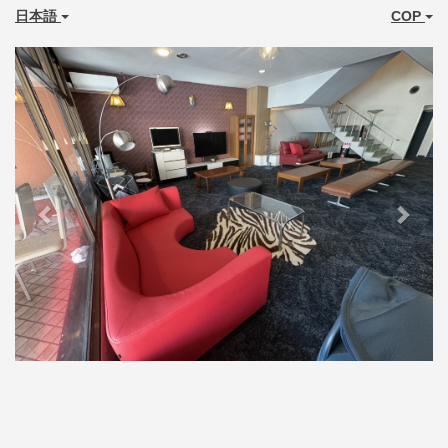
日本語
COP
Previous
Next