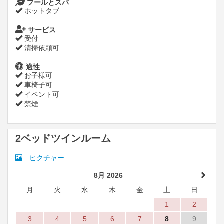
プールとスパ
ホットタブ
サービス
受付
清掃依頼可
適性
お子様可
車椅子可
イベント可
禁煙
2ベッドツインルーム
ピクチャー
8月 2026
月
火
水
木
金
土
日
1
2
3
4
5
6
7
8
9