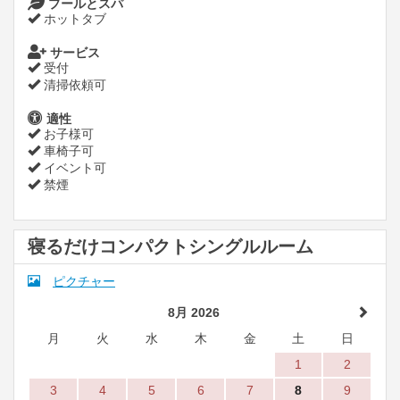
プールとスパ
ホットタブ
サービス
受付
清掃依頼可
適性
お子様可
車椅子可
イベント可
禁煙
寝るだけコンパクトシングルルーム
ピクチャー
8月 2026
月
火
水
木
金
土
日
1
2
3
4
5
6
7
8
9