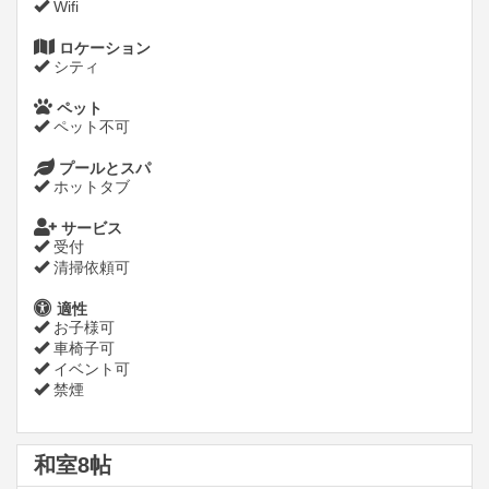
Wifi
ロケーション
シティ
ペット
ペット不可
プールとスパ
ホットタブ
サービス
受付
清掃依頼可
適性
お子様可
車椅子可
イベント可
禁煙
和室8帖