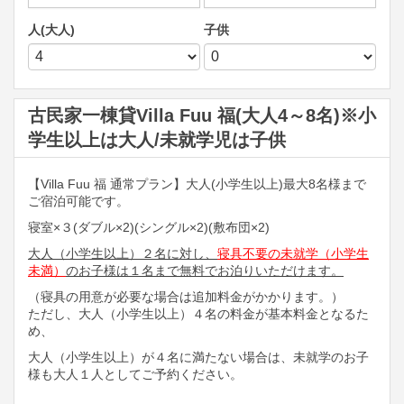
人(大人)
子供
古民家一棟貸Villa Fuu 福(大人4～8名)※小
学生以上は大人/未就学児は子供
【Villa Fuu 福 通常プラン】大人(小学生以上)最大8名様まで
ご宿泊可能です。
寝室×３(ダブル×2)(シングル×2)(敷布団×2)
人
大人（小学生以上）２名に対し、
寝具不要の未就学（小学生
未満）
のお子様は１名まで無料でお泊りいただけます。
（寝具の用意が必要な場合は追加料金がかかります。）
ただし、大人（小学生以上）４名の料金が基本料金となるた
め、
大人（小学生以上）が４名に満たない場合は、未就学のお子
様も大人１人としてご予約ください。