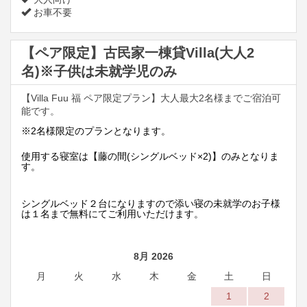
お車不要
【ペア限定】古民家一棟貸Villa(大人2
名)※子供は未就学児のみ
【Villa Fuu 福 ペア限定プラン】大人最大2名様までご宿泊可
能です。
※2名様限定のプランとなります。
使用する寝室は【藤の間(シングルベッド×2)】
のみとなりま
す。
シングルベッド２台になりますので添い寝の未就学のお子様
は１名まで無料にてご利用いただけます。
8月 2026
月
火
水
木
金
土
日
1
2