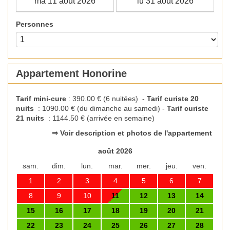
Personnes
Appartement Honorine
Tarif mini-cure
: 390.00 € (6 nuitées) -
Tarif curiste 20
nuits
: 1090.00 € (du dimanche au samedi)
-
Tarif curiste
21 nuits
: 1144.50 € (arrivée en semaine)
⇒ Voir description et photos de l'appartement
août 2026
sam.
dim.
lun.
mar.
mer.
jeu.
ven.
1
2
3
4
5
6
7
8
9
10
11
12
13
14
15
16
17
18
19
20
21
22
23
24
25
26
27
28