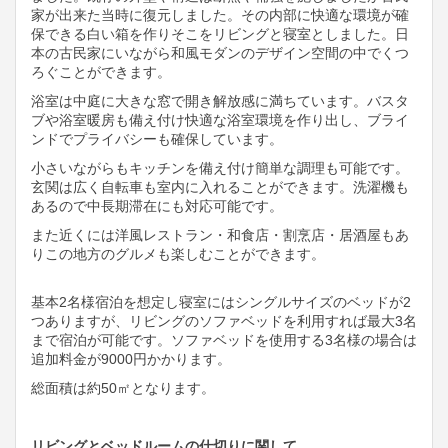
家が出来た当時に復元しました。その内部に快適な環境が確
保できる白い箱を作りそこをリビングと寝室としました。日
本の古民家にいながら和風モダンのデザイン空間の中でくつ
ろぐことができます。
浴室は中庭に大きな窓で開き解放感に満ちています。バスタ
ブや浴室暖房も備え付け快適な浴室環境を作り出し、ブライ
ンドでプライバシーも確保しています。
小さいながらもキッチンを備え付け簡単な調理も可能です。
玄関は広く自転車も室内に入れることができます。洗濯機も
あるので中長期滞在にも対応可能です。
また近くには洋風レストラン・和食店・割烹店・居酒屋もあ
りこの地方のグルメも楽しむことができます。
基本
2
名様宿泊を想定し寝室にはシングルサイズのベッドが
2
つありますが、リビングのソファベッドを利用すれば最大
3
名
まで宿泊が可能です。ソファベッドを使用する
3
名様の場合は
追加料金が
9000
円かかります。
総面積は約
50
㎡となります。
リビングとベッドルームの仕切りに関して