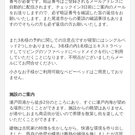
番号が必要です。暗証番号はご登録されるメールアドレスに
自動的に配信されます。チェックイン3日前にご案内のメール
をお送りしますので、必ず暗証番号を確認した旨の返信をお
願いいたします。また尾道市からの要請の確認事項もありま
すのでそちらの方も必ず返信の方お願いいたします。
また3名様の予約に関しての注意点ですが寝室にはシングルベ
ッド2つしかありません。3名様の内1名様はエキストラベッ
ドしてリビングのソファベッドにベッドメイクを行いご利用
していただくことになります。不明点がございましたらメー
ルにてお問合せください。
小さなお子様がご利用可能なベビーベッドはご用意しており
ません。
施設のご案内
瀬戸田港から徒
歩
2
分のところにあり、すぐに瀬戸内海が望め
る場所に行くことができます。施設からの眺望はありません
が港やしおまち商店街が近いので界隈を散策し街を楽しんで
いただくことができます。
建物は古民家の特徴を生かしながら、快適な環境を作り出し
ました。既存の外壁や構造は断熱や補強を施しましたが古民