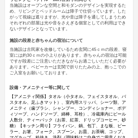
当施設はオープンな空間と和モダンのデザインを実現するた
め、リビングとベッドルームは障子で仕切っています。した
がって視線は遮りますが、光や音は障子を通してしまうため
それぞれの部屋は光や音をさえぎる個室としての利用はでき
ないデザインとなっています。
施設の段差と赤ちゃんの宿泊について
当施設は古民家を改修しているため玄関に
45
ｃｍの段差、寝
室には約
30
ｃｍの小上りがあります。赤ちゃんの宿泊は可能
ですが段差にご注意いただきながらお過ごしいただく必要が
あります。ベビーカーは玄関で折りたたみの上、抱っこでの
ご入室をお願いしております。
設備・アメニティー等に関して
【アメニティ関係】タオル（小タオル、フェイスタオル、バ
スタオル、足ふきマット）、室内用スリッパ、シーツ類、ア
メニティ（歯ブラシ、シャンプー、コンディショナー、ボデ
ィソープ、ハンドソープ、綿棒、耳栓）、冷蔵庫内にビール
人数分、ティーバック（お茶、紅茶、ドリップコーヒー、砂
糖）【キッチン周り】フライパン、鍋、包丁、まな板、ピー
ラー、お箸、フォーク、スプーン、お皿、お茶碗、コップ、
マグカップ、栓抜き、洗剤（調味料はご自身でご用意くださ