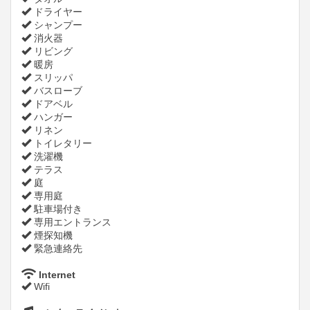
ドライヤー
シャンプー
消火器
リビング
暖房
スリッパ
バスローブ
ドアベル
ハンガー
リネン
トイレタリー
洗濯機
テラス
庭
専用庭
駐車場付き
専用エントランス
煙探知機
緊急連絡先
Internet
Wifi