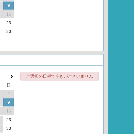
9
16
23
30
ご選択の日程で空きがございません
日
2
9
16
23
30