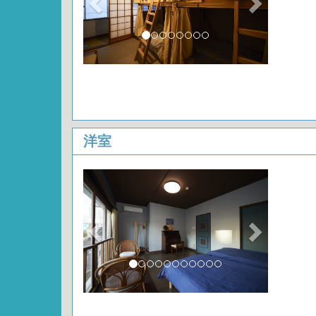
洋室
Previous
Next