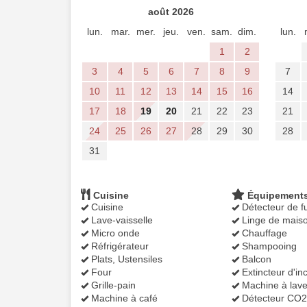
août 2026
lun.
mar.
mer.
jeu.
ven.
sam.
dim.
lun.
1
2
3
4
5
6
7
8
9
7
10
11
12
13
14
15
16
14
17
18
19
20
21
22
23
21
24
25
26
27
28
29
30
28
31
Cuisine
Équipement
Cuisine
Détecteur de 
Lave-vaisselle
Linge de mais
Micro onde
Chauffage
Réfrigérateur
Shampooing
Plats, Ustensiles
Balcon
Four
Extincteur d'in
Grille-pain
Machine à lave
Machine à café
Détecteur CO2