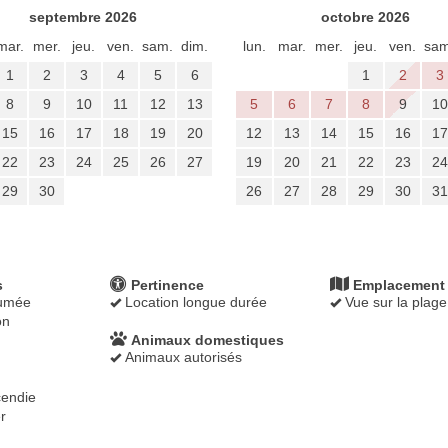
septembre 2026
octobre 2026
mar.
mer.
jeu.
ven.
sam.
dim.
lun.
mar.
mer.
jeu.
ven.
sam
1
2
3
4
5
6
1
2
3
8
9
10
11
12
13
5
6
7
8
9
10
15
16
17
18
19
20
12
13
14
15
16
17
22
23
24
25
26
27
19
20
21
22
23
24
29
30
26
27
28
29
30
31
s
Pertinence
Emplacement
fumée
Location longue durée
Vue sur la plage
on
Animaux domestiques
Animaux autorisés
cendie
r