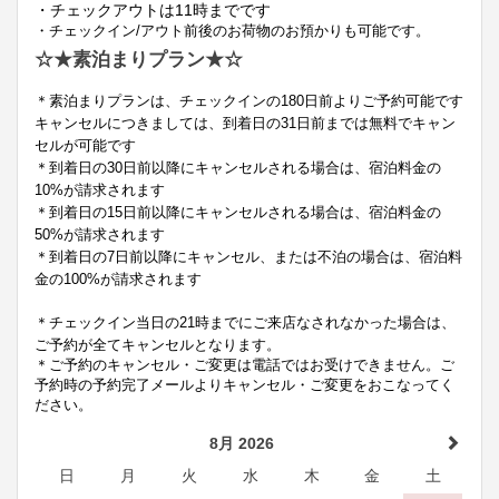
・チェックアウトは11時までです
・チェックイン
/
アウト前後のお荷物のお預かりも可能です。
☆★素泊まりプラン★☆
＊素泊まりプランは、チェックインの180日前よりご予約可能です
キャンセルにつきましては、到着日の31日前までは無料でキャン
セルが可能です
＊
到着日の30日前以降にキャンセルされる場合は、宿泊料金の
10%が請求されます
＊
到着日の15日前以降にキャンセルされる場合は、宿泊料金の
50%が請求されます
＊
到着日の
7
日前以降にキャンセル、または不泊の場合は、宿泊料
金の
100%
が請求されます
＊
チェックイン当日の21時までにご来店なされなかった場合は、
ご予約が全てキャンセルとなります。
＊
ご予約のキャンセル・ご変更は電話ではお受けできません。ご
予約時の予約完了メールよりキャンセル・ご変更をおこなってく
ださい。
8月 2026
日
月
火
水
木
金
土