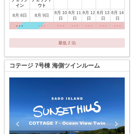
イン
ウト
8月 10
8月 11
8月 12
8月 13
8月 14
8月 8日
8月 9日
日
日
日
日
日
- - -
- - -
- - -
- - -
- - -
- - -
- - -
最低 2 泊
コテージ 7号棟 海側ツインルーム
Previous
Next