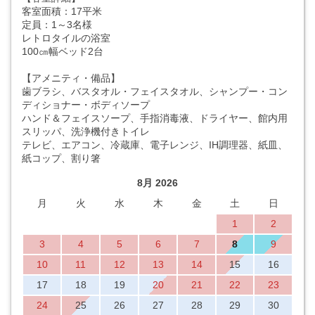
客室面積：17平米
定員：1～3名様
レトロタイルの浴室
100㎝幅ベッド2台
【アメニティ・備品】
歯ブラシ、バスタオル・フェイスタオル、シャンプー・コン
ディショナー・ボディソープ
ハンド＆フェイスソープ、手指消毒液、ドライヤー、館内用
スリッパ、洗浄機付きトイレ
テレビ、エアコン、冷蔵庫、電子レンジ、IH調理器、紙皿、
紙コップ、割り箸
8月 2026
月
火
水
木
金
土
日
1
2
3
4
5
6
7
8
9
10
11
12
13
14
15
16
17
18
19
20
21
22
23
24
25
26
27
28
29
30