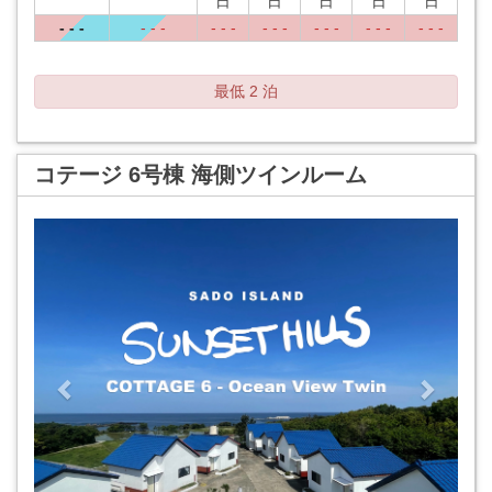
日
日
日
日
日
- - -
- - -
- - -
- - -
- - -
- - -
- - -
最低 2 泊
コテージ 6号棟 海側ツインルーム
Previous
Next