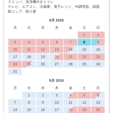
スリッパ、洗浄機付きトイレ
テレビ、エアコン、冷蔵庫、電子レンジ、IH調理器、紙皿、
紙コップ、割り箸
8月 2026
月
火
水
木
金
土
日
1
2
3
4
5
6
7
8
9
10
11
12
13
14
15
16
17
18
19
20
21
22
23
24
25
26
27
28
29
30
31
9月 2026
月
火
水
木
金
土
日
1
2
3
4
5
6
7
8
9
10
11
12
13
14
15
16
17
18
19
20