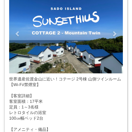
世界遺産佐渡金山に近い！コテージ 2号棟 山側ツインルーム
【Wi-Fi/禁煙室】
【客室詳細】
客室面積：17平米
定員：1～3名様
レトロタイルの浴室
100㎝幅ベッド2台
【アメニティ・備品】