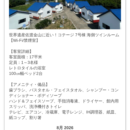
世界遺産佐渡金山に近い！コテージ 7号棟 海側ツインルーム
【Wi-Fi/禁煙室】
【客室詳細】
客室面積：17平米
定員：1～3名様
レトロタイルの浴室
100㎝幅ベッド2台
【アメニティ・備品】
歯ブラシ、バスタオル・フェイスタオル、シャンプー・コン
ディショナー・ボディソープ
ハンド＆フェイスソープ、手指消毒液、ドライヤー、館内用
スリッパ、洗浄機付きトイレ
テレビ、エアコン、冷蔵庫、電子レンジ、IH調理器、紙皿、
紙コップ、割り箸
8月 2026