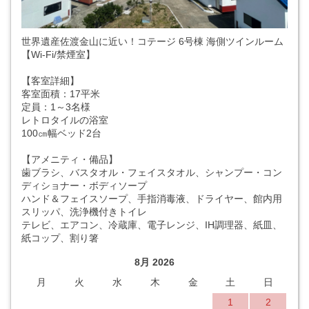
世界遺産佐渡金山に近い！コテージ 6号棟 海側ツインルーム
【Wi-Fi/禁煙室】
【客室詳細】
客室面積：17平米
定員：1～3名様
レトロタイルの浴室
100㎝幅ベッド2台
【アメニティ・備品】
歯ブラシ、バスタオル・フェイスタオル、シャンプー・コン
ディショナー・ボディソープ
ハンド＆フェイスソープ、手指消毒液、ドライヤー、館内用
スリッパ、洗浄機付きトイレ
テレビ、エアコン、冷蔵庫、電子レンジ、IH調理器、紙皿、
紙コップ、割り箸
8月 2026
月
火
水
木
金
土
日
1
2