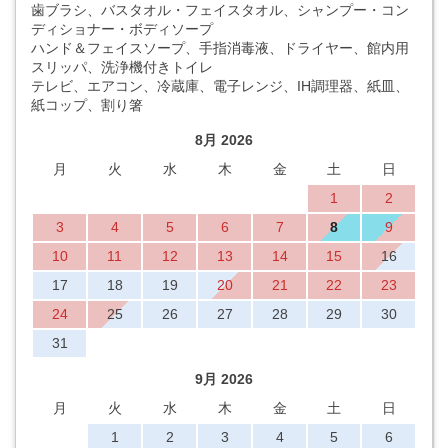
歯ブラシ、バスタオル・フェイスタオル、シャンプー・コン
ディショナー・ボディソープ
ハンド＆フェイスソープ、手指消毒液、ドライヤー、館内用
スリッパ、洗浄機付きトイレ
テレビ、エアコン、冷蔵庫、電子レンジ、IH調理器、紙皿、
紙コップ、割り箸
8月 2026
月
火
水
木
金
土
日
1
2
3
4
5
6
7
8
9
10
11
12
13
14
15
16
17
18
19
20
21
22
23
24
25
26
27
28
29
30
31
9月 2026
月
火
水
木
金
土
日
1
2
3
4
5
6