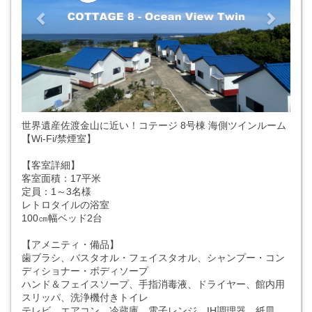
世界遺産佐渡金山に近い！コテージ 8号棟 海側ツインルーム
【Wi-Fi/禁煙室】
【客室詳細】
客室面積：17平米
定員：1～3名様
レトロタイルの浴室
100㎝幅ベッド2台
【アメニティ・備品】
歯ブラシ、バスタオル・フェイスタオル、シャンプー・コン
ディショナー・ボディソープ
ハンド＆フェイスソープ、手指消毒液、ドライヤー、館内用
スリッパ、洗浄機付きトイレ
テレビ、エアコン、冷蔵庫、電子レンジ、IH調理器、紙皿、