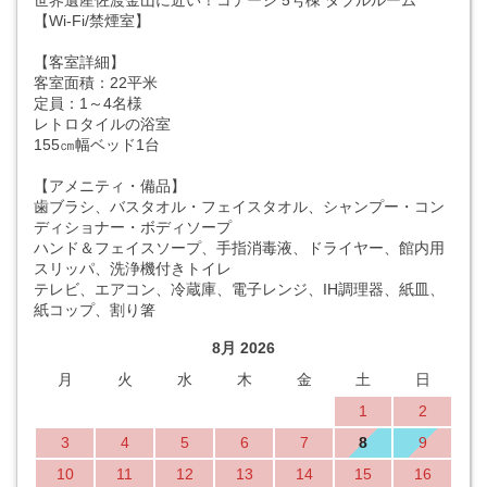
世界遺産佐渡金山に近い！コテージ 5号棟 ダブルルーム
【Wi-Fi/禁煙室】
【客室詳細】
客室面積：22平米
定員：1～4名様
レトロタイルの浴室
155㎝幅ベッド1台
【アメニティ・備品】
歯ブラシ、バスタオル・フェイスタオル、シャンプー・コン
ディショナー・ボディソープ
ハンド＆フェイスソープ、手指消毒液、ドライヤー、館内用
スリッパ、洗浄機付きトイレ
テレビ、エアコン、冷蔵庫、電子レンジ、IH調理器、紙皿、
紙コップ、割り箸
8月 2026
月
火
水
木
金
土
日
1
2
3
4
5
6
7
8
9
10
11
12
13
14
15
16