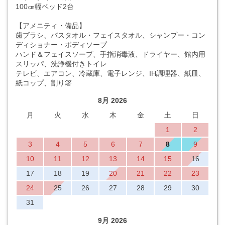
100㎝幅ベッド2台
【アメニティ・備品】
歯ブラシ、バスタオル・フェイスタオル、シャンプー・コン
ディショナー・ボディソープ
ハンド＆フェイスソープ、手指消毒液、ドライヤー、館内用
スリッパ、洗浄機付きトイレ
テレビ、エアコン、冷蔵庫、電子レンジ、IH調理器、紙皿、
紙コップ、割り箸
8月 2026
月
火
水
木
金
土
日
1
2
3
4
5
6
7
8
9
10
11
12
13
14
15
16
17
18
19
20
21
22
23
24
25
26
27
28
29
30
31
9月 2026