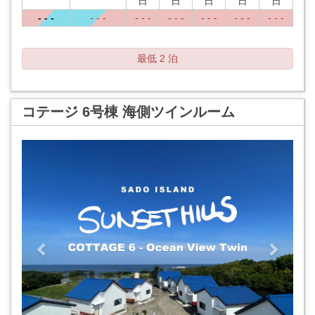
日
日
日
日
日
- - -
- - -
- - -
- - -
- - -
- - -
- - -
最低 2 泊
コテージ 6号棟 海側ツインルーム
Previous
Next