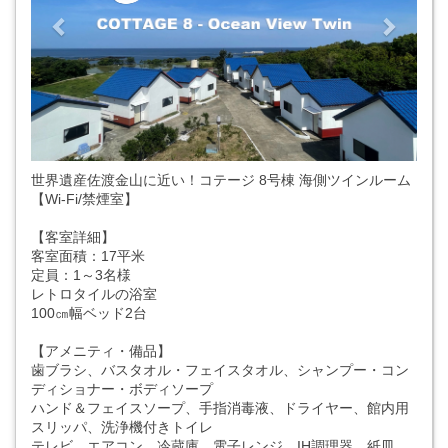
世界遺産佐渡金山に近い！コテージ 8号棟 海側ツインルーム
【Wi-Fi/禁煙室】
【客室詳細】
客室面積：17平米
定員：1～3名様
レトロタイルの浴室
100㎝幅ベッド2台
【アメニティ・備品】
歯ブラシ、バスタオル・フェイスタオル、シャンプー・コン
ディショナー・ボディソープ
ハンド＆フェイスソープ、手指消毒液、ドライヤー、館内用
スリッパ、洗浄機付きトイレ
テレビ、エアコン、冷蔵庫、電子レンジ、IH調理器、紙皿、