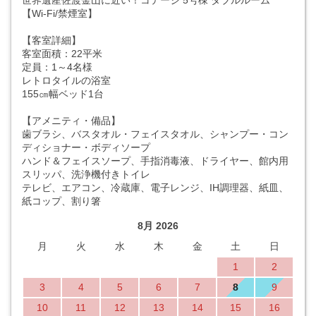
世界遺産佐渡金山に近い！コテージ 5号棟 ダブルルーム
【Wi-Fi/禁煙室】
【客室詳細】
客室面積：22平米
定員：1～4名様
レトロタイルの浴室
155㎝幅ベッド1台
【アメニティ・備品】
歯ブラシ、バスタオル・フェイスタオル、シャンプー・コン
ディショナー・ボディソープ
ハンド＆フェイスソープ、手指消毒液、ドライヤー、館内用
スリッパ、洗浄機付きトイレ
テレビ、エアコン、冷蔵庫、電子レンジ、IH調理器、紙皿、
紙コップ、割り箸
8月 2026
月
火
水
木
金
土
日
1
2
3
4
5
6
7
8
9
10
11
12
13
14
15
16