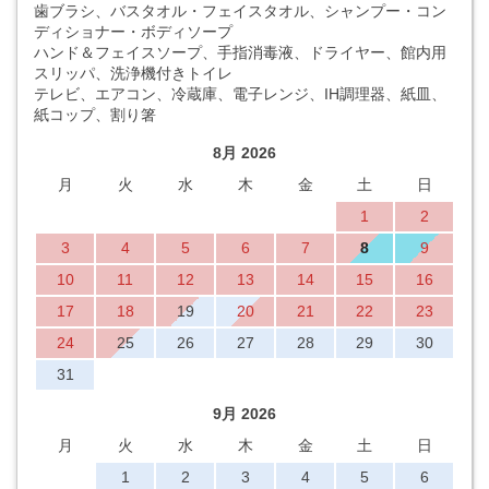
歯ブラシ、バスタオル・フェイスタオル、シャンプー・コン
ディショナー・ボディソープ
ハンド＆フェイスソープ、手指消毒液、ドライヤー、館内用
スリッパ、洗浄機付きトイレ
テレビ、エアコン、冷蔵庫、電子レンジ、IH調理器、紙皿、
紙コップ、割り箸
8月 2026
月
火
水
木
金
土
日
1
2
3
4
5
6
7
8
9
10
11
12
13
14
15
16
17
18
19
20
21
22
23
24
25
26
27
28
29
30
31
9月 2026
月
火
水
木
金
土
日
1
2
3
4
5
6