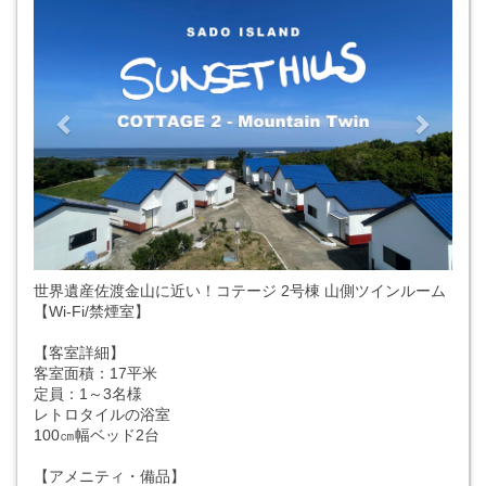
世界遺産佐渡金山に近い！コテージ 2号棟 山側ツインルーム
【Wi-Fi/禁煙室】
【客室詳細】
客室面積：17平米
定員：1～3名様
レトロタイルの浴室
100㎝幅ベッド2台
【アメニティ・備品】