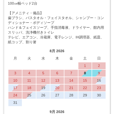
100㎝幅ベッド2台
【アメニティ・備品】
歯ブラシ、バスタオル・フェイスタオル、シャンプー・コン
ディショナー・ボディソープ
ハンド＆フェイスソープ、手指消毒液、ドライヤー、館内用
スリッパ、洗浄機付きトイレ
テレビ、エアコン、冷蔵庫、電子レンジ、IH調理器、紙皿、
紙コップ、割り箸
8月 2026
月
火
水
木
金
土
日
1
2
3
4
5
6
7
8
9
10
11
12
13
14
15
16
17
18
19
20
21
22
23
24
25
26
27
28
29
30
31
9月 2026