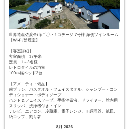
世界遺産佐渡金山に近い！コテージ 7号棟 海側ツインルーム
【Wi-Fi/禁煙室】
【客室詳細】
客室面積：17平米
定員：1～3名様
レトロタイルの浴室
100㎝幅ベッド2台
【アメニティ・備品】
歯ブラシ、バスタオル・フェイスタオル、シャンプー・コン
ディショナー・ボディソープ
ハンド＆フェイスソープ、手指消毒液、ドライヤー、館内用
スリッパ、洗浄機付きトイレ
テレビ、エアコン、冷蔵庫、電子レンジ、IH調理器、紙皿、
紙コップ、割り箸
8月 2026