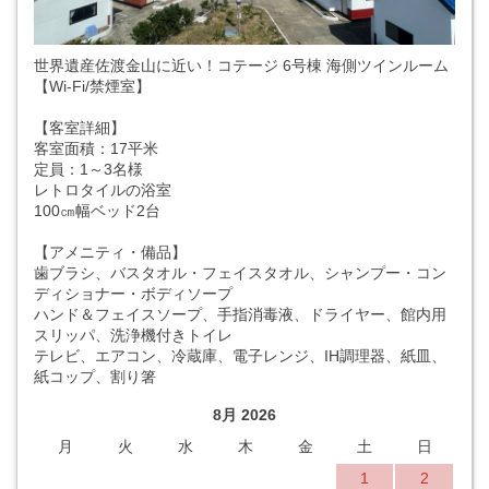
世界遺産佐渡金山に近い！コテージ 6号棟 海側ツインルーム
【Wi-Fi/禁煙室】
【客室詳細】
客室面積：17平米
定員：1～3名様
レトロタイルの浴室
100㎝幅ベッド2台
【アメニティ・備品】
歯ブラシ、バスタオル・フェイスタオル、シャンプー・コン
ディショナー・ボディソープ
ハンド＆フェイスソープ、手指消毒液、ドライヤー、館内用
スリッパ、洗浄機付きトイレ
テレビ、エアコン、冷蔵庫、電子レンジ、IH調理器、紙皿、
紙コップ、割り箸
8月 2026
月
火
水
木
金
土
日
1
2