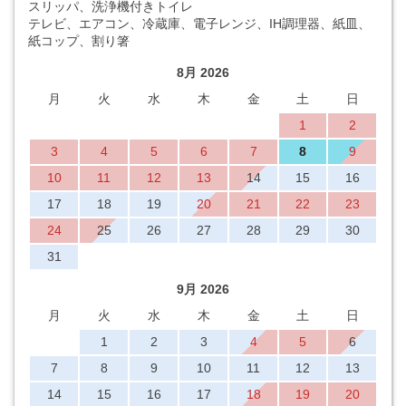
スリッパ、洗浄機付きトイレ
テレビ、エアコン、冷蔵庫、電子レンジ、IH調理器、紙皿、
紙コップ、割り箸
8月 2026
月
火
水
木
金
土
日
1
2
3
4
5
6
7
8
9
10
11
12
13
14
15
16
17
18
19
20
21
22
23
24
25
26
27
28
29
30
31
9月 2026
月
火
水
木
金
土
日
1
2
3
4
5
6
7
8
9
10
11
12
13
14
15
16
17
18
19
20