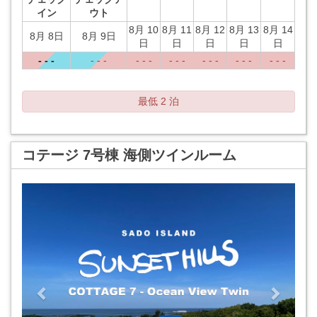
イン
ウト
8月 10
8月 11
8月 12
8月 13
8月 14
8月 8日
8月 9日
日
日
日
日
日
- - -
- - -
- - -
- - -
- - -
- - -
- - -
最低 2 泊
コテージ 7号棟 海側ツインルーム
Previous
Next