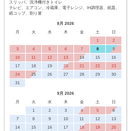
スリッパ、洗浄機付きトイレ
テレビ、エアコン、冷蔵庫、電子レンジ、IH調理器、紙皿、
紙コップ、割り箸
8月 2026
月
火
水
木
金
土
日
1
2
3
4
5
6
7
8
9
10
11
12
13
14
15
16
17
18
19
20
21
22
23
24
25
26
27
28
29
30
31
9月 2026
月
火
水
木
金
土
日
1
2
3
4
5
6
7
8
9
10
11
12
13
14
15
16
17
18
19
20