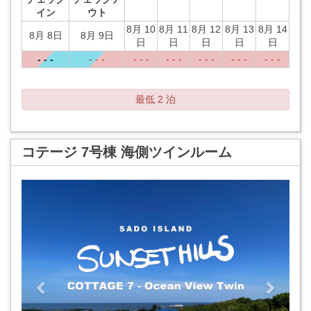
イン
ウト
8月 10
8月 11
8月 12
8月 13
8月 14
8月 8日
8月 9日
日
日
日
日
日
- - -
- - -
- - -
- - -
- - -
- - -
- - -
最低 2 泊
コテージ 7号棟 海側ツインルーム
Previous
Next