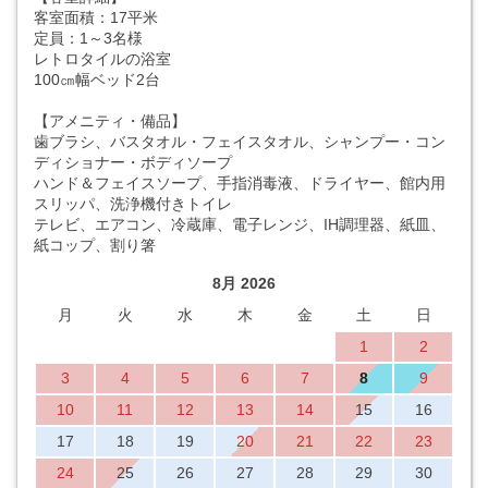
客室面積：17平米
定員：1～3名様
レトロタイルの浴室
100㎝幅ベッド2台
【アメニティ・備品】
歯ブラシ、バスタオル・フェイスタオル、シャンプー・コン
ディショナー・ボディソープ
ハンド＆フェイスソープ、手指消毒液、ドライヤー、館内用
スリッパ、洗浄機付きトイレ
テレビ、エアコン、冷蔵庫、電子レンジ、IH調理器、紙皿、
紙コップ、割り箸
8月 2026
月
火
水
木
金
土
日
1
2
3
4
5
6
7
8
9
10
11
12
13
14
15
16
17
18
19
20
21
22
23
24
25
26
27
28
29
30