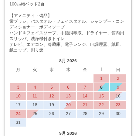
100㎝幅ベッド2台
【アメニティ・備品】
歯ブラシ、バスタオル・フェイスタオル、シャンプー・コン
ディショナー・ボディソープ
ハンド＆フェイスソープ、手指消毒液、ドライヤー、館内用
スリッパ、洗浄機付きトイレ
テレビ、エアコン、冷蔵庫、電子レンジ、IH調理器、紙皿、
紙コップ、割り箸
8月 2026
月
火
水
木
金
土
日
1
2
3
4
5
6
7
8
9
10
11
12
13
14
15
16
17
18
19
20
21
22
23
24
25
26
27
28
29
30
31
9月 2026