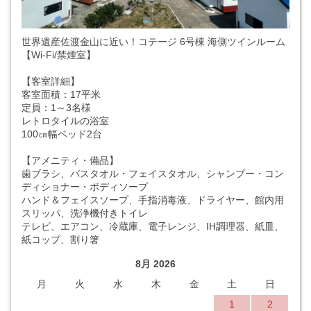
世界遺産佐渡金山に近い！コテージ 6号棟 海側ツインルーム
【Wi-Fi/禁煙室】
【客室詳細】
客室面積：17平米
定員：1～3名様
レトロタイルの浴室
100㎝幅ベッド2台
【アメニティ・備品】
歯ブラシ、バスタオル・フェイスタオル、シャンプー・コン
ディショナー・ボディソープ
ハンド＆フェイスソープ、手指消毒液、ドライヤー、館内用
スリッパ、洗浄機付きトイレ
テレビ、エアコン、冷蔵庫、電子レンジ、IH調理器、紙皿、
紙コップ、割り箸
8月 2026
月
火
水
木
金
土
日
1
2