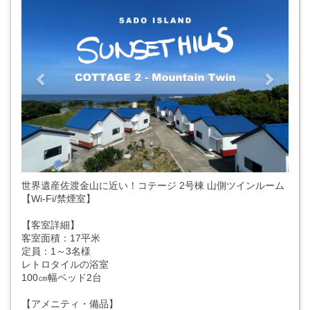
世界遺産佐渡金山に近い！コテージ 2号棟 山側ツインルーム
【Wi-Fi/禁煙室】
【客室詳細】
客室面積：17平米
定員：1～3名様
レトロタイルの浴室
100㎝幅ベッド2台
【アメニティ・備品】