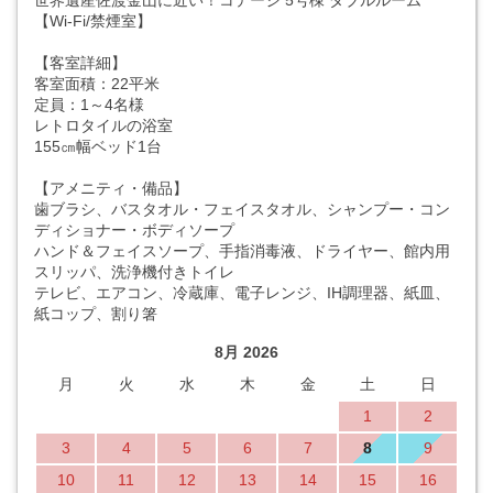
世界遺産佐渡金山に近い！コテージ 5号棟 ダブルルーム
【Wi-Fi/禁煙室】
【客室詳細】
客室面積：22平米
定員：1～4名様
レトロタイルの浴室
155㎝幅ベッド1台
【アメニティ・備品】
歯ブラシ、バスタオル・フェイスタオル、シャンプー・コン
ディショナー・ボディソープ
ハンド＆フェイスソープ、手指消毒液、ドライヤー、館内用
スリッパ、洗浄機付きトイレ
テレビ、エアコン、冷蔵庫、電子レンジ、IH調理器、紙皿、
紙コップ、割り箸
8月 2026
月
火
水
木
金
土
日
1
2
3
4
5
6
7
8
9
10
11
12
13
14
15
16