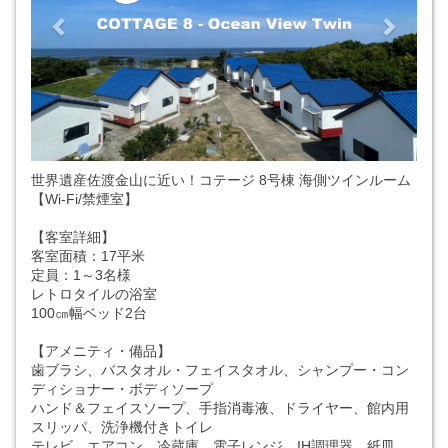
世界遺産佐渡金山に近い！コテージ 8号棟 海側ツインルーム
【Wi-Fi/禁煙室】
【客室詳細】
客室面積：17平米
定員：1～3名様
レトロタイルの浴室
100㎝幅ベッド2台
【アメニティ・備品】
歯ブラシ、バスタオル・フェイスタオル、シャンプー・コン
ディショナー・ボディソープ
ハンド＆フェイスソープ、手指消毒液、ドライヤー、館内用
スリッパ、洗浄機付きトイレ
テレビ、エアコン、冷蔵庫、電子レンジ、IH調理器、紙皿、