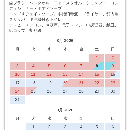
歯ブラシ、バスタオル・フェイスタオル、シャンプー・コン
ディショナー・ボディソープ
ハンド＆フェイスソープ、手指消毒液、ドライヤー、館内用
スリッパ、洗浄機付きトイレ
テレビ、エアコン、冷蔵庫、電子レンジ、IH調理器、紙皿、
紙コップ、割り箸
8月 2026
月
火
水
木
金
土
日
1
2
3
4
5
6
7
8
9
10
11
12
13
14
15
16
17
18
19
20
21
22
23
24
25
26
27
28
29
30
31
9月 2026
月
火
水
木
金
土
日
1
2
3
4
5
6