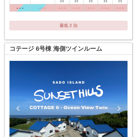
日
日
日
日
日
- - -
- - -
- - -
- - -
- - -
- - -
- - -
最低 2 泊
コテージ 6号棟 海側ツインルーム
Previous
Next