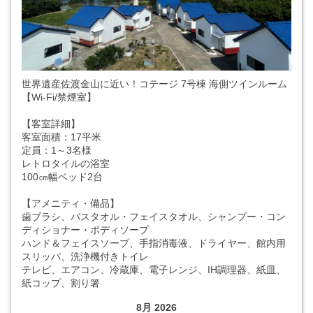
世界遺産佐渡金山に近い！コテージ 7号棟 海側ツインルーム
【Wi-Fi/禁煙室】
【客室詳細】
客室面積：17平米
定員：1～3名様
レトロタイルの浴室
100㎝幅ベッド2台
【アメニティ・備品】
歯ブラシ、バスタオル・フェイスタオル、シャンプー・コン
ディショナー・ボディソープ
ハンド＆フェイスソープ、手指消毒液、ドライヤー、館内用
スリッパ、洗浄機付きトイレ
テレビ、エアコン、冷蔵庫、電子レンジ、IH調理器、紙皿、
紙コップ、割り箸
8月 2026