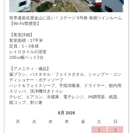
世界遺産佐渡金山に近い！コテージ 6号棟 海側ツインルーム
【Wi-Fi/禁煙室】
【客室詳細】
客室面積：17平米
定員：1～3名様
レトロタイルの浴室
100㎝幅ベッド2台
【アメニティ・備品】
歯ブラシ、バスタオル・フェイスタオル、シャンプー・コン
ディショナー・ボディソープ
ハンド＆フェイスソープ、手指消毒液、ドライヤー、館内用
スリッパ、洗浄機付きトイレ
テレビ、エアコン、冷蔵庫、電子レンジ、IH調理器、紙皿、
紙コップ、割り箸
8月 2026
月
火
水
木
金
土
日
1
2