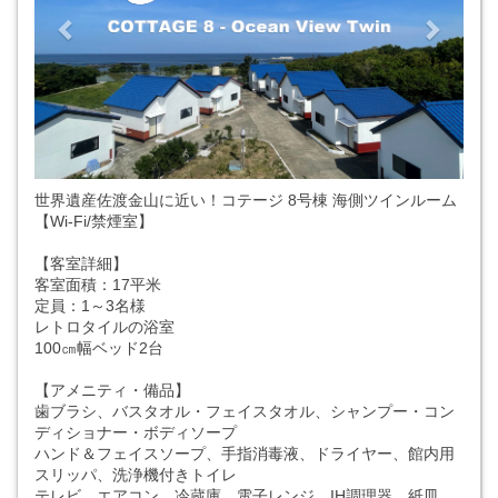
世界遺産佐渡金山に近い！コテージ 8号棟 海側ツインルーム
【Wi-Fi/禁煙室】
【客室詳細】
客室面積：17平米
定員：1～3名様
レトロタイルの浴室
100㎝幅ベッド2台
【アメニティ・備品】
歯ブラシ、バスタオル・フェイスタオル、シャンプー・コン
ディショナー・ボディソープ
ハンド＆フェイスソープ、手指消毒液、ドライヤー、館内用
スリッパ、洗浄機付きトイレ
テレビ、エアコン、冷蔵庫、電子レンジ、IH調理器、紙皿、