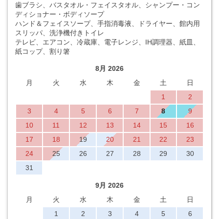
歯ブラシ、バスタオル・フェイスタオル、シャンプー・コン
ディショナー・ボディソープ
ハンド＆フェイスソープ、手指消毒液、ドライヤー、館内用
スリッパ、洗浄機付きトイレ
テレビ、エアコン、冷蔵庫、電子レンジ、IH調理器、紙皿、
紙コップ、割り箸
8月 2026
月
火
水
木
金
土
日
1
2
3
4
5
6
7
8
9
10
11
12
13
14
15
16
17
18
19
20
21
22
23
24
25
26
27
28
29
30
31
9月 2026
月
火
水
木
金
土
日
1
2
3
4
5
6