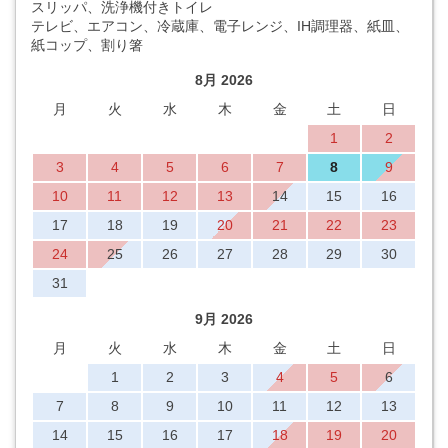
スリッパ、洗浄機付きトイレ
テレビ、エアコン、冷蔵庫、電子レンジ、IH調理器、紙皿、
紙コップ、割り箸
8月 2026
月
火
水
木
金
土
日
1
2
3
4
5
6
7
8
9
10
11
12
13
14
15
16
17
18
19
20
21
22
23
24
25
26
27
28
29
30
31
9月 2026
月
火
水
木
金
土
日
1
2
3
4
5
6
7
8
9
10
11
12
13
14
15
16
17
18
19
20