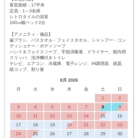
客室面積：17平米
定員：1～3名様
レトロタイルの浴室
100㎝幅ベッド2台
【アメニティ・備品】
歯ブラシ、バスタオル・フェイスタオル、シャンプー・コン
ディショナー・ボディソープ
ハンド＆フェイスソープ、手指消毒液、ドライヤー、館内用
スリッパ、洗浄機付きトイレ
テレビ、エアコン、冷蔵庫、電子レンジ、IH調理器、紙皿、
紙コップ、割り箸
8月 2026
月
火
水
木
金
土
日
1
2
3
4
5
6
7
8
9
10
11
12
13
14
15
16
17
18
19
20
21
22
23
24
25
26
27
28
29
30