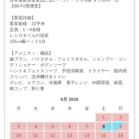
世界遺産佐渡金山に近い！コテージ 5号棟 ダブルルーム
【Wi-Fi/禁煙室】
【客室詳細】
客室面積：22平米
定員：1～4名様
レトロタイルの浴室
155㎝幅ベッド1台
【アメニティ・備品】
歯ブラシ、バスタオル・フェイスタオル、シャンプー・コン
ディショナー・ボディソープ
ハンド＆フェイスソープ、手指消毒液、ドライヤー、館内用
スリッパ、洗浄機付きトイレ
テレビ、エアコン、冷蔵庫、電子レンジ、IH調理器、紙皿、
紙コップ、割り箸
8月 2026
月
火
水
木
金
土
日
1
2
3
4
5
6
7
8
9
10
11
12
13
14
15
16