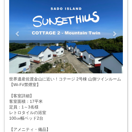
世界遺産佐渡金山に近い！コテージ 2号棟 山側ツインルーム
【Wi-Fi/禁煙室】
【客室詳細】
客室面積：17平米
定員：1～3名様
レトロタイルの浴室
100㎝幅ベッド2台
【アメニティ・備品】