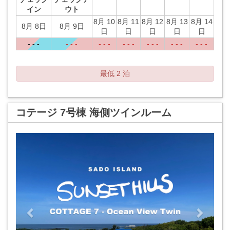
イン
ウト
8月 10
8月 11
8月 12
8月 13
8月 14
8月 8日
8月 9日
日
日
日
日
日
- - -
- - -
- - -
- - -
- - -
- - -
- - -
最低 2 泊
コテージ 7号棟 海側ツインルーム
Previous
Next