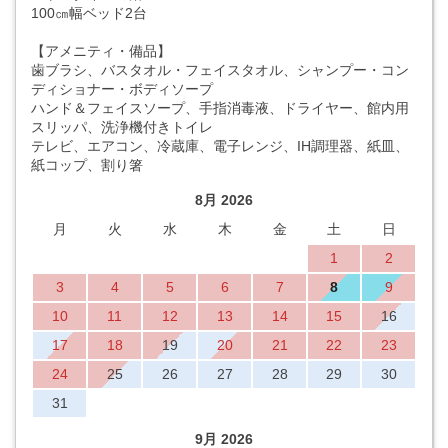
100㎝幅ベッド2台
【アメニティ・備品】
歯ブラシ、バスタオル・フェイスタオル、シャンプー・コン
ディショナー・ボディソープ
ハンド＆フェイスソープ、手指消毒液、ドライヤー、館内用
スリッパ、洗浄機付きトイレ
テレビ、エアコン、冷蔵庫、電子レンジ、IH調理器、紙皿、
紙コップ、割り箸
8月 2026
月
火
水
木
金
土
日
1
2
3
4
5
6
7
8
9
10
11
12
13
14
15
16
17
18
19
20
21
22
23
24
25
26
27
28
29
30
31
9月 2026