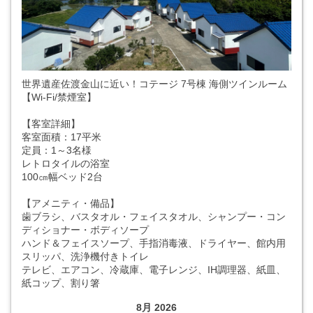
世界遺産佐渡金山に近い！コテージ 7号棟 海側ツインルーム
【Wi-Fi/禁煙室】
【客室詳細】
客室面積：17平米
定員：1～3名様
レトロタイルの浴室
100㎝幅ベッド2台
【アメニティ・備品】
歯ブラシ、バスタオル・フェイスタオル、シャンプー・コン
ディショナー・ボディソープ
ハンド＆フェイスソープ、手指消毒液、ドライヤー、館内用
スリッパ、洗浄機付きトイレ
テレビ、エアコン、冷蔵庫、電子レンジ、IH調理器、紙皿、
紙コップ、割り箸
8月 2026