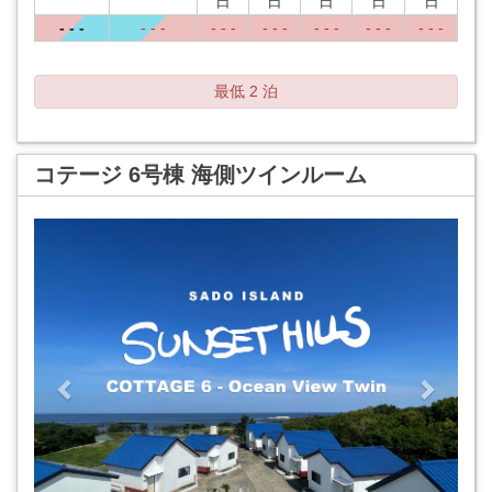
日
日
日
日
日
- - -
- - -
- - -
- - -
- - -
- - -
- - -
最低 2 泊
コテージ 6号棟 海側ツインルーム
Previous
Next