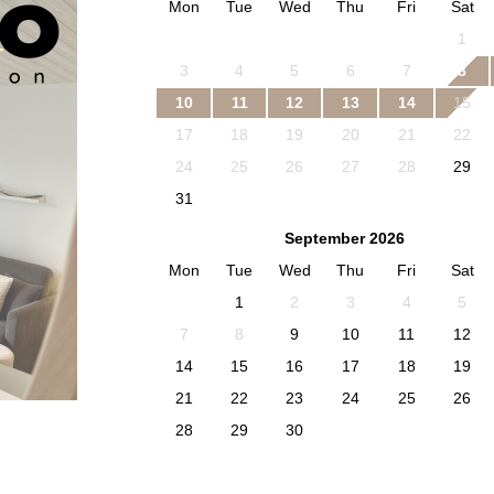
Mon
Tue
Wed
Thu
Fri
Sat
1
3
4
5
6
7
8
10
11
12
13
14
15
17
18
19
20
21
22
24
25
26
27
28
29
31
September 2026
Mon
Tue
Wed
Thu
Fri
Sat
1
2
3
4
5
7
8
9
10
11
12
14
15
16
17
18
19
21
22
23
24
25
26
28
29
30