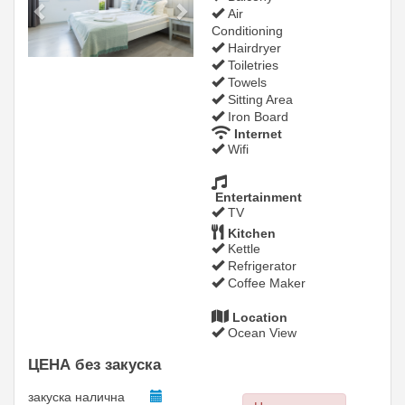
Air
Conditioning
Hairdryer
Toiletries
Towels
Sitting Area
Iron Board
Internet
Wifi
Entertainment
TV
Kitchen
Kettle
Refrigerator
Coffee Maker
Location
Ocean View
ЦЕНА без закуска
закуска
налична