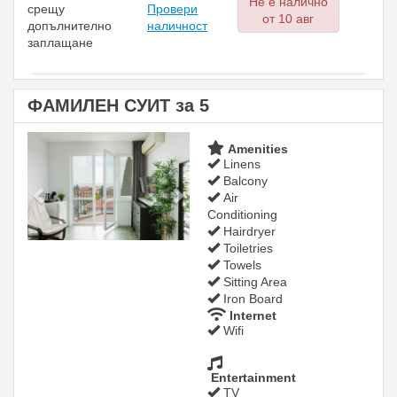
Не е налично
срещу
Провери
от 10 авг
допълнително
наличност
заплащане
ФАМИЛЕН СУИТ за 5
Previous
Next
Amenities
Linens
Balcony
Air
Conditioning
Hairdryer
Toiletries
Towels
Sitting Area
Iron Board
Internet
Wifi
Entertainment
TV