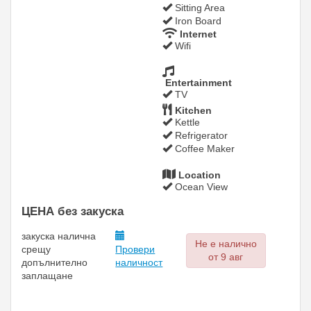
Sitting Area
Iron Board
Internet
Wifi
Entertainment
TV
Kitchen
Kettle
Refrigerator
Coffee Maker
Location
Ocean View
ЦЕНА без закуска
закуска
налична
Не е налично
срещу
Провери
от 9 авг
допълнително
наличност
заплащане