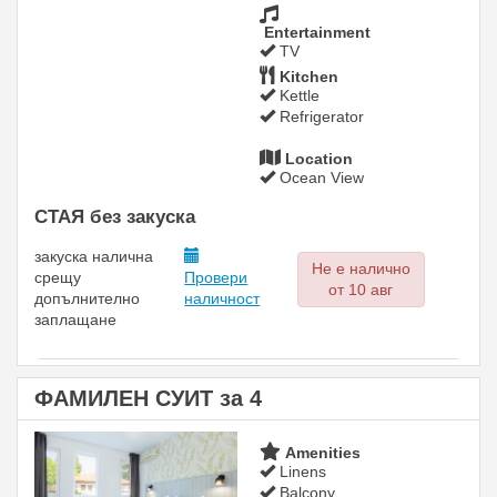
Entertainment
TV
Kitchen
Kettle
Refrigerator
Location
Ocean View
СТАЯ без закуска
закуска
налична
Не е налично
срещу
Провери
от 10 авг
допълнително
наличност
заплащане
ФАМИЛЕН СУИТ за 4
Previous
Next
Amenities
Linens
Balcony