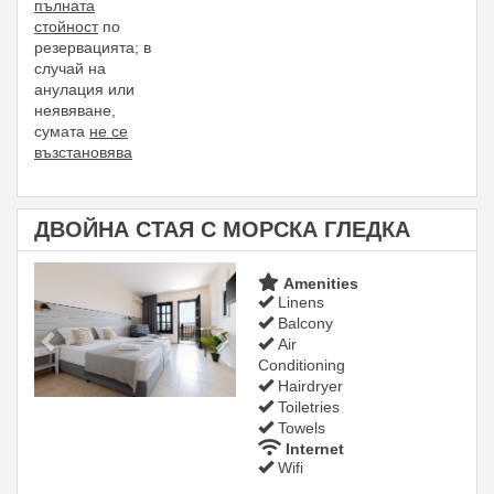
пълната
стойност
по
резервацията;
в
случай на
анулация или
неявяване,
сумата
не се
възстановява
ДВОЙНА СТАЯ С МОРСКА ГЛЕДКА
Previous
Next
Amenities
Linens
Balcony
Air
Conditioning
Hairdryer
Toiletries
Towels
Internet
Wifi