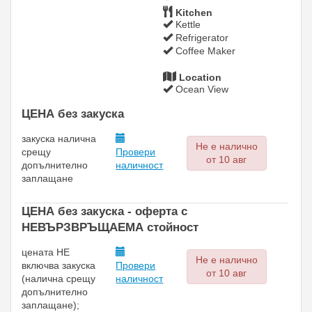
Kitchen
Kettle
Refrigerator
Coffee Maker
Location
Ocean View
ЦЕНА без закуска
закуска
налична
Не е налично
срещу
Провери
от 10 авг
допълнително
наличност
заплащане
ЦЕНА без закуска - oферта с
НЕВЪРЗВРЪЩАЕМА стойност
цената НЕ
Не е налично
включва закуска
Провери
от 10 авг
(
налична срещу
наличност
допълнително
заплащане);