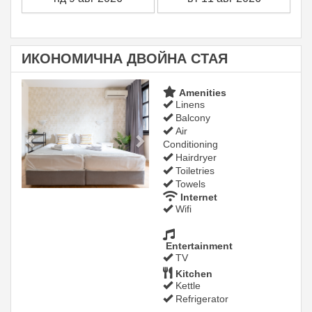
ИКОНОМИЧНА ДВОЙНА СТАЯ
Previous
Next
Amenities
Linens
Balcony
Air
Conditioning
Hairdryer
Toiletries
Towels
Internet
Wifi
Entertainment
TV
Kitchen
Kettle
Refrigerator