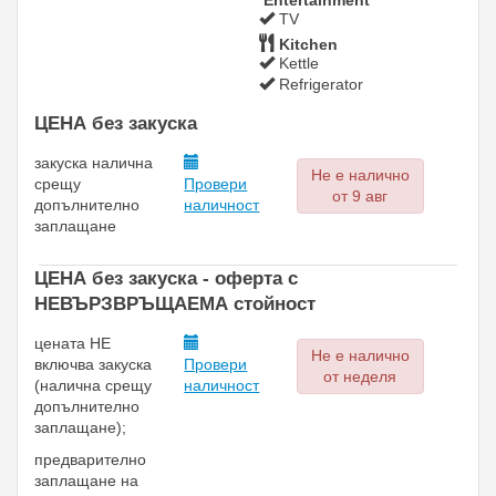
Entertainment
TV
Kitchen
Kettle
Refrigerator
ЦЕНА без закуска
закуска
налична
Не е налично
срещу
Провери
от 9 авг
допълнително
наличност
заплащане
ЦЕНА без закуска - oферта с
НЕВЪРЗВРЪЩАЕМА стойност
цената НЕ
Не е налично
включва закуска
Провери
от неделя
(
налична срещу
наличност
допълнително
заплащане);
предварително
заплащане на