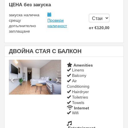
ЦЕНА без закуска
закуска
налична
срещу
Провери
допълнително
наличност
от
€
120
,00
заплащане
ДВОЙНА СТАЯ С БАЛКОН
Previous
Next
Amenities
Linens
Balcony
Air
Conditioning
Hairdryer
Toiletries
Towels
Internet
Wifi