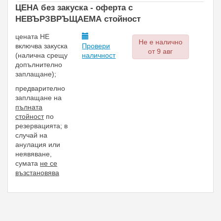
ЦЕНА без закуска - oферта с
НЕВЪРЗВРЪЩАЕМА стойност
цената НЕ
Не е налично
включва закуска
Провери
от 9 авг
(
налична срещу
наличност
допълнително
заплащане);
предварително
заплащане на
пълната
стойност
по
резервацията;
в
случай на
анулация или
неявяване,
сумата
не се
възстановява