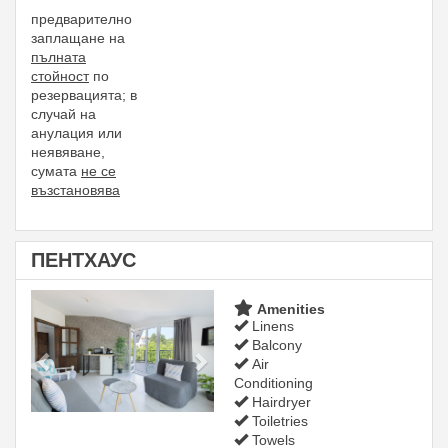
предварително
заплащане на
пълната
стойност
по
резервацията;
в
случай на
анулация или
неявяване,
сумата
не се
възстановява
ПЕНТХАУС
Previous
Next
Amenities
Linens
Balcony
Air
Conditioning
Hairdryer
Toiletries
Towels