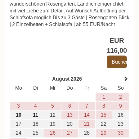
wunderschönen Rosengarten. Ländlich eingerichtet
mit viel Liebe zum Detail. Auf Wunsch Aufbettung per
Schlafsofa möglich.Bis zu 3 Gäste | Rosengarten-Blick
| 2 Einzelbetten + Schlafsofa | ab 55 EUR/Nacht
EUR
116
,00
August 2026
Mo
Di
Mi
Do
Fr
Sa
So
1
2
3
4
5
6
7
8
9
10
11
12
13
14
15
16
17
18
19
20
21
22
23
24
25
26
27
28
29
30