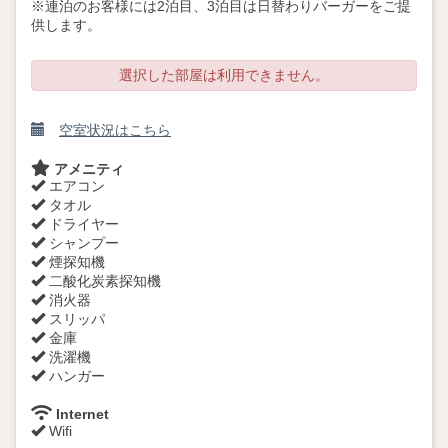
※連泊のお客様には2泊目、3泊目は日替わりバーガーをご提
供します。
選択した部屋は利用できません。
空室状況はこちら
アメニティ
エアコン
タオル
ドライヤー
シャンプー
煙探知機
二酸化炭素探知機
消火器
スリッパ
金庫
洗濯機
ハンガー
Internet
Wifi