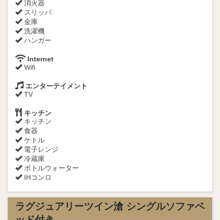
消火器
スリッパ
金庫
洗濯機
ハンガー
Internet
Wifi
エンターテイメント
TV
キッチン
キッチン
食器
ケトル
電子レンジ
冷蔵庫
ボトルウォーター
IHコンロ
ラグジュアリーツイン滄 シングルソファベ
ッド付き