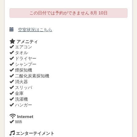
この日付では予約ができません 8月 10日
空室状況はこちら
アメニティ
エアコン
タオル
ドライヤー
シャンプー
煙探知機
二酸化炭素探知機
消火器
スリッパ
金庫
洗濯機
ハンガー
Internet
Wifi
エンターテイメント