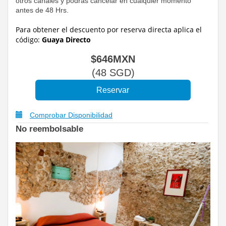
otros canales y podrás cancelar en cualquier momento
antes de 48 Hrs.
Para obtener el descuento por reserva directa
aplica el
código:
Guaya Directo
$
646
MXN
(
48
SGD
)
Comprobar Disponibilidad
No reembolsable