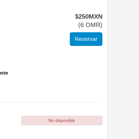
$
250
MXN
(
6
OMR
)
ecto
No disponible