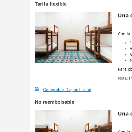
Tarifa flexible
Una o
Con la
1
A
S
N
Para o
Nota: P
Comprobar Disponibilidad
No reembolsable
Una o
Con la