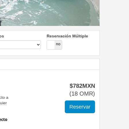
os
Reservación Múltiple
si
no
$
782
MXN
(
18
OMR
)
cto a
uier
ecto