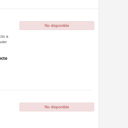
No disponible
cto a
uier
ecto
No disponible