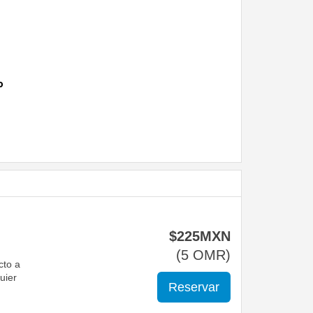
o
$
225
MXN
(
5
OMR
)
cto a
uier