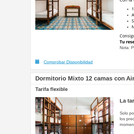
1
A
S
N
Consig
Tu res
Nota: P
Comprobar Disponibilidad
Dormitorio Mixto 12 camas con Ai
Tarifa flexible
La ta
Solo po
los pre
moment