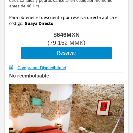
otros canales y podrás cancelar en cualquier momento
antes de 48 Hrs.
Para obtener el descuento por reserva directa
aplica el
código:
Guaya Directo
$
646
MXN
(
79.152
MMK
)
Comprobar Disponibilidad
No reembolsable