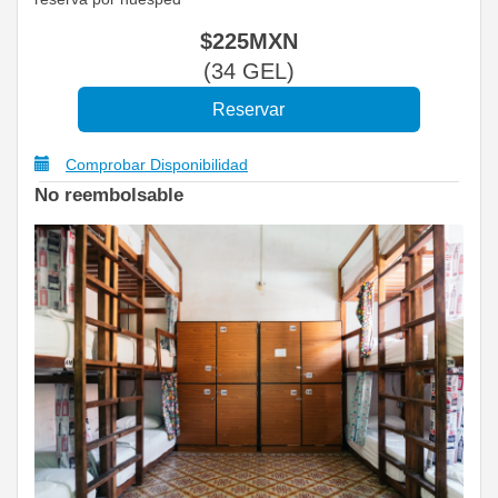
$
225
MXN
(
34
GEL
)
Comprobar Disponibilidad
No reembolsable