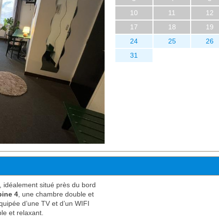
10
11
12
17
18
19
24
25
26
31
, idéalement situé près du bord
ine 4
, une chambre double et
quipée d’une TV et d’un WIFI
le et relaxant.