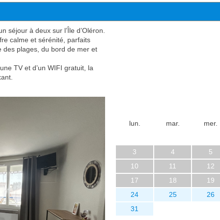
n séjour à deux sur l’Île d’Oléron.
re calme et sérénité, parfaits
e des plages, du bord de mer et
ne TV et d’un WIFI gratuit, la
xant.
lun.
mar.
mer.
3
4
5
10
11
12
17
18
19
24
25
26
31