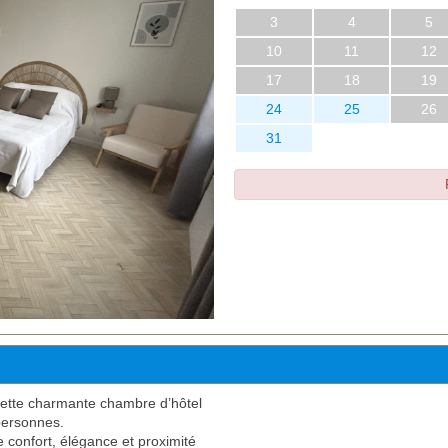
3
4
5
10
11
12
17
18
19
24
25
26
31
cette charmante chambre d’hôtel
 personnes.
e confort, élégance et proximité