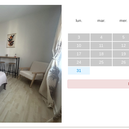
lun.
mar.
mer.
3
4
5
10
11
12
17
18
19
24
25
26
31