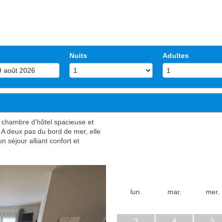
Nuits
Adultes
 chambre d’hôtel spacieuse et
. A deux pas du bord de mer, elle
n séjour alliant confort et
lun.
mar.
mer.
3
4
5