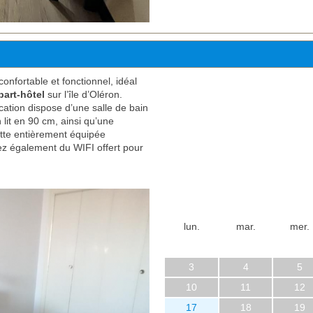
confortable et fonctionnel, idéal
part-hôtel
sur l’île d’Oléron.
ocation dispose d’une salle de bain
lit en 90 cm, ainsi qu’une
tte entièrement équipée
tez également du WIFI offert pour
lun.
mar.
mer.
3
4
5
10
11
12
17
18
19