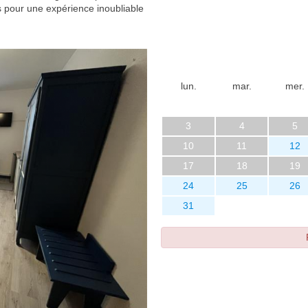
s pour une expérience inoubliable
lun.
mar.
mer.
3
4
5
10
11
12
17
18
19
24
25
26
31