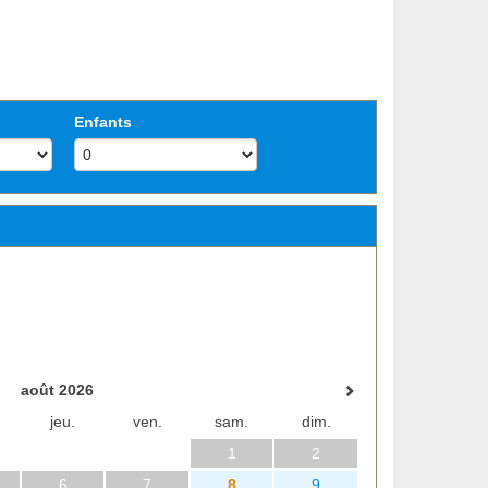
Enfants
août 2026
jeu.
ven.
sam.
dim.
1
2
6
7
8
9