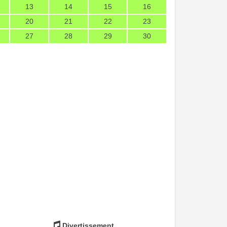
13
14
15
16
20
21
22
23
27
28
29
30
Divertissement