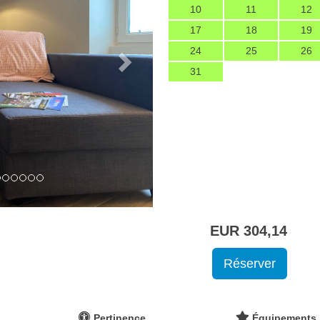
10
11
12
17
18
19
24
25
26
31
EUR
304
,14
Pertinence
Équipements