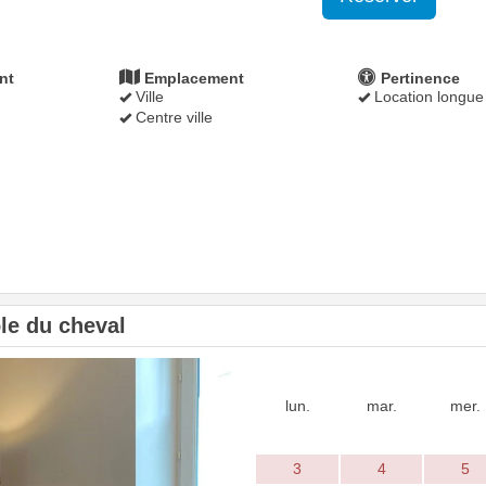
nt
Emplacement
Pertinence
Ville
Location longue
Centre ville
ôle du cheval
Next
lun.
mar.
mer.
3
4
5