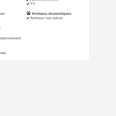
TV
ser
Animaux domestiques
Animaux non admis
n
stationnement
umée