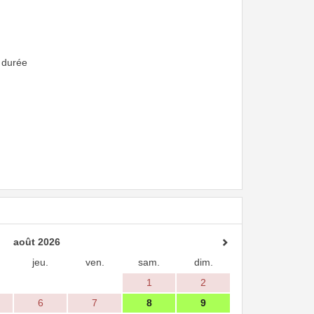
 durée
août 2026
jeu.
ven.
sam.
dim.
1
2
6
7
8
9