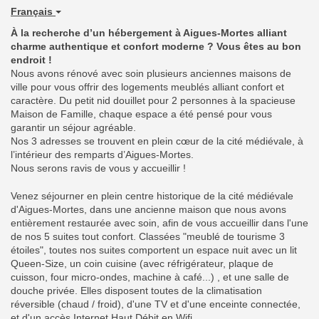
Français
À la recherche d’un hébergement à Aigues-Mortes alliant
charme authentique et confort moderne ? Vous êtes au bon
endroit !
Nous avons rénové avec soin plusieurs anciennes maisons de
ville pour vous offrir des logements meublés alliant confort et
caractère. Du petit nid douillet pour 2 personnes à la spacieuse
Maison de Famille, chaque espace a été pensé pour vous
garantir un séjour agréable.
Nos 3 adresses se trouvent en plein cœur de la cité médiévale, à
l’intérieur des remparts d’Aigues-Mortes.
Nous serons ravis de vous y accueillir !
Venez séjourner en plein centre historique de la cité médiévale
d'Aigues-Mortes, dans une ancienne maison que nous avons
entièrement restaurée avec soin, afin de vous accueillir dans l'une
de nos 5 suites tout confort. Classées "meublé de tourisme 3
étoiles", toutes nos suites comportent un espace nuit avec un lit
Queen-Size, un coin cuisine (avec réfrigérateur, plaque de
cuisson, four micro-ondes, machine à café...) , et une salle de
douche privée. Elles disposent toutes de la climatisation
réversible (chaud / froid), d'une TV et d'une enceinte connectée,
et d'un accès Internet Haut Débit en Wifi.