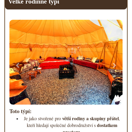
Velké rodinné týpí
Previous
Next
Toto týpí:
větší rodiny a skupiny přátel
Je jako stvořené pro
,
dostatkem
kteří hledají společné dobrodružství s
prostoru
.