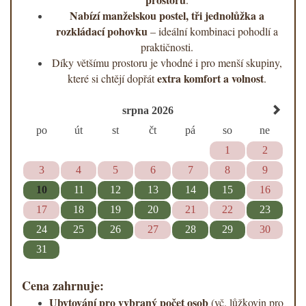
Nabízí manželskou postel, tři jednolůžka a
rozkládací pohovku
– ideální kombinaci pohodlí a
praktičnosti.
Díky většímu prostoru je vhodné i pro menší skupiny,
extra komfort a volnost
které si chtějí dopřát
.
srpna 2026
po
út
st
čt
pá
so
ne
1
2
3
4
5
6
7
8
9
10
11
12
13
14
15
16
17
18
19
20
21
22
23
24
25
26
27
28
29
30
31
Cena zahrnuje:
Ubytování pro vybraný počet osob
(vč. lůžkovin pro