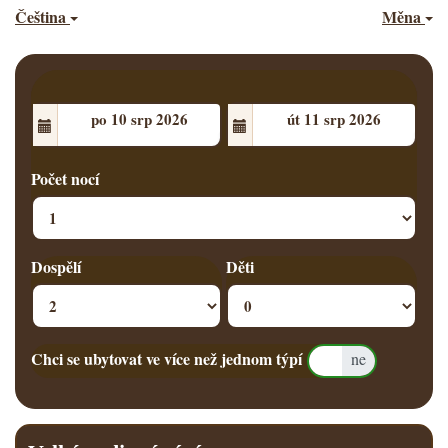
Čeština
Měna
Den příjezdu
Den odjezdu
Počet nocí
Dospělí
Děti
Chci se ubytovat ve více než jednom týpí
ano
ne