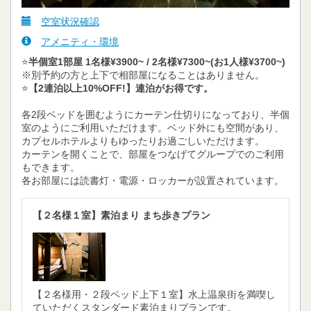
空室状況確認
アメニティ・環境
⭐️
半個室1部屋 1名様¥3900~ / 2名様¥7300~(お1人様¥3700~)
※別予約の方と上下で相部屋になることはありません。
⭐️
【2連泊以上10%OFF!】連泊がお得です。
各2段ベッドを囲むようにカーテン仕切りになっており、半個
室のようにご利用いただけます。ベッド外にも空間があり、
カプセルホテルよりもゆったりお過ごしいただけます。
カーテンを開くことで、部屋をつなげてグループでのご利用
もできます。
各お部屋には読書灯・電源・ロッカーが設置されています。
【２名様１室】素泊まり まち歩きプラン
【２名様用・２段ベッド上下１室】水上温泉街を満喫し
ていただくスタンダード素泊まりプランです。