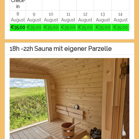
Check-
in
8
9
10
11
12
13
14
August
August
August
August
August
August
August
€
35
,00
€
35
,00
€
35
,00
€
35
,00
€
35
,00
€
35
,00
€
35
,00
18h -22h Sauna mit eigener Parzelle