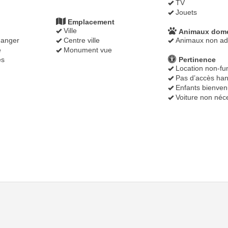
TV
Jouets
Emplacement
Ville
Animaux dome
anger
Centre ville
Animaux non ad
é
Monument vue
es
Pertinence
Location non-f
Pas d’accès ha
Enfants bienven
Voiture non néc