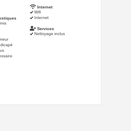
Internet
Wifi
Internet
stiques
mis
Services
Nettoyage inclus
umeur
ndicapé
us
essaire