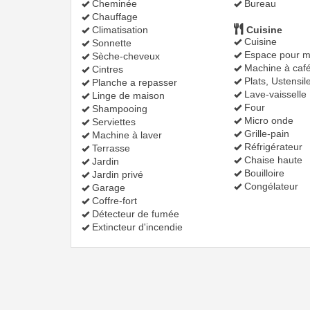
Cheminée
Bureau
Chauffage
Climatisation
Cuisine
Cuisine
Sonnette
Espace pour m
Sèche-cheveux
Machine à caf
Cintres
Plats, Ustensil
Planche a repasser
Lave-vaisselle
Linge de maison
Four
Shampooing
Micro onde
Serviettes
Grille-pain
Machine à laver
Réfrigérateur
Terrasse
Chaise haute
Jardin
Bouilloire
Jardin privé
Congélateur
Garage
Coffre-fort
Détecteur de fumée
Extincteur d'incendie